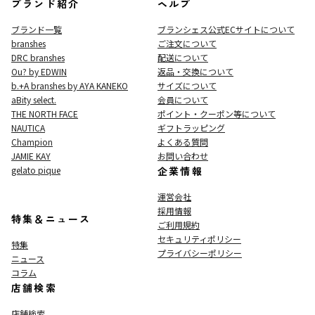
ブランド紹介
ヘルプ
ブランド一覧
ブランシェス公式ECサイト
について
branshes
ご注文について
DRC branshes
配送について
Ou? by EDWIN
返品・交換について
b.+A branshes by AYA KANEKO
サイズについて
aBity select.
会員について
THE NORTH FACE
ポイント・クーポン等について
NAUTICA
ギフトラッピング
Champion
よくある質問
JAMIE KAY
お問い合わせ
gelato pique
企業情報
運営会社
採用情報
特集＆ニュース
ご利用規約
セキュリティポリシー
特集
プライバシーポリシー
ニュース
コラム
店舗検索
店舗検索