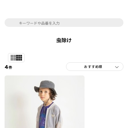
虫除け
4
件