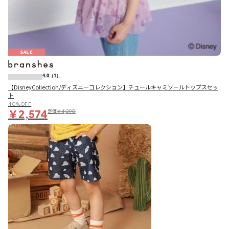
SALE
4.0
（1）
【DisneyCollection/ディズニーコレクション】チュールキャミソールトップスセッ
ト
40％OFF
￥2,574
定価
￥4,290