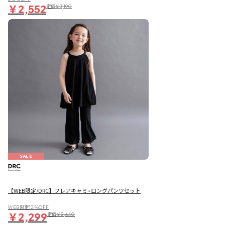
￥2,552
定価
￥3,190
SALE
【WEB限定/DRC】フレアキャミ+ロングパンツセット
WEB限定12％OFF
￥2,299
定価
￥2,640