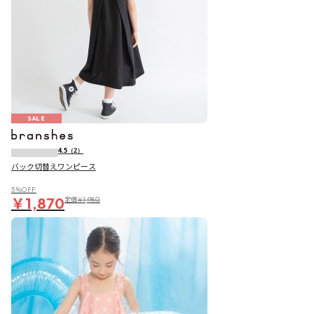
SALE
4.5
（2）
バック切替えワンピース
5％OFF
￥1,870
定価
￥1,980