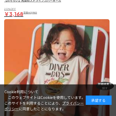
【おそろい】先染めストライプカバーオール
20％OFF
￥3,168
定価
￥3,960
詳細検索で
探す
Cookie利用について
このウェブサイトはCookieを使用しています。
承諾する
このサイトを利用することにより、
プライバシー
ポリシー
に同意したことになります。