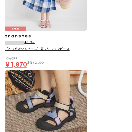
SALE
4.8
（6）
【ときめきワンピース】肩フリルワンピース
10％OFF
￥1,870
定価
￥2,090