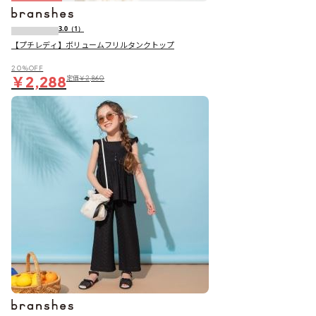
3.0
（1）
【プチレディ】ボリュームフリルタンクトップ
20％OFF
￥2,288
定価
￥2,860