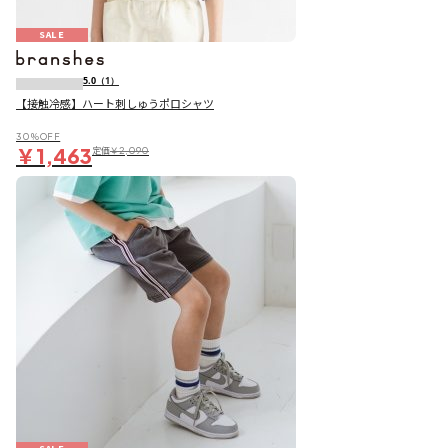
SALE
5.0
（1）
【接触冷感】ハート刺しゅうポロシャツ
30％OFF
￥1,463
定価
￥2,090