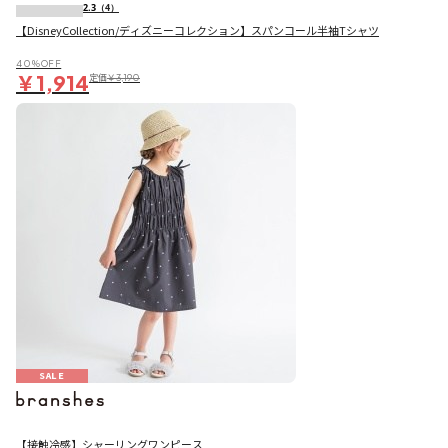
2.3
（4）
【DisneyCollection/ディズニーコレクション】スパンコール半袖Tシャツ
40％OFF
￥1,914
定価
￥3,190
SALE
【接触冷感】シャーリングワンピース