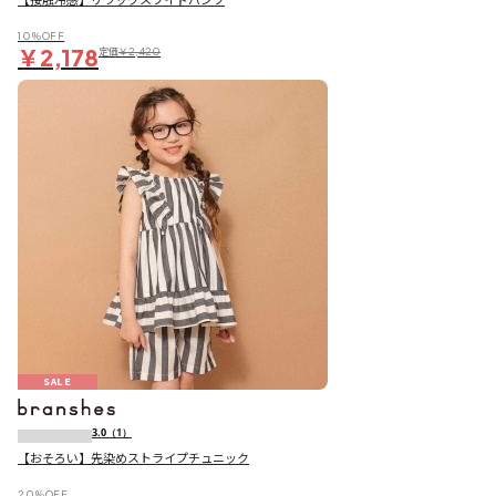
10％OFF
￥2,178
定価
￥2,420
SALE
3.0
（1）
【おそろい】先染めストライプチュニック
20％OFF