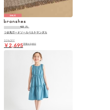
SALE
4.0
（1）
つま先ガードソールベルトサンダル
30％OFF
￥2,695
定価
￥3,850