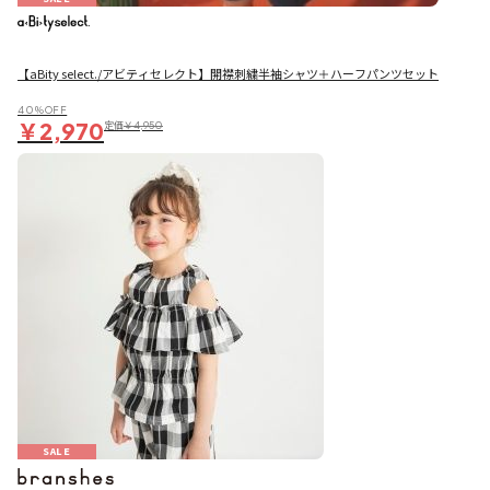
【aBity select./アビティセレクト】開襟刺繍半袖シャツ＋ハーフパンツセット
40％OFF
￥2,970
定価
￥4,950
SALE