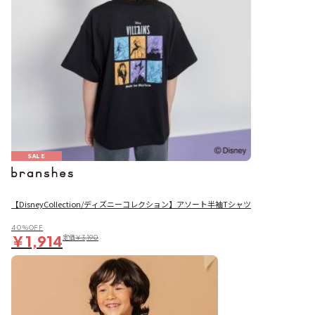
SALE
【DisneyCollection/ディズニーコレクション】アソート半袖Tシャツ
40％OFF
￥1,914
定価
￥3,190