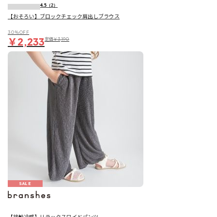
4.5
（2）
【おそろい】ブロックチェック肩出しブラウス
30％OFF
￥2,233
定価
￥3,190
SALE
【接触冷感】リラックスワイドパンツ