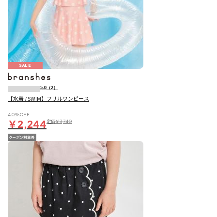
SALE
5.0
（2）
【水着 / SWIM】フリルワンピース
40％OFF
￥2,244
定価
￥3,740