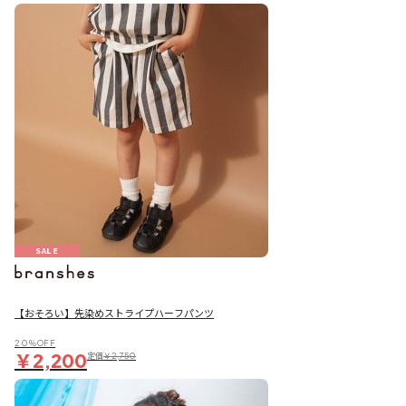
SALE
【おそろい】先染めストライプハーフパンツ
20％OFF
￥2,200
定価
￥2,750