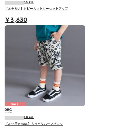
4.5
（4）
【おそろい】ドビーカットソーセットアップ
￥3,630
SALE
4.8
（4）
【WEB限定/DRC】カラバリハーフパンツ