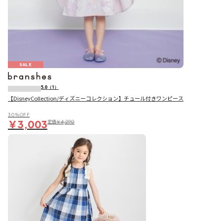
SALE
5.0
（1）
【DisneyCollection/ディズニーコレクション】チュール付きワンピース
30％OFF
￥3,003
定価
￥4,290