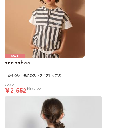
SALE
【おそろい】先染めストライプトップス
20％OFF
￥2,552
定価
￥3,190