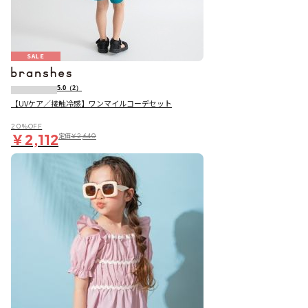
SALE
5.0
（2）
【UVケア／接触冷感】ワンマイルコーデセット
20％OFF
￥2,112
定価
￥2,640