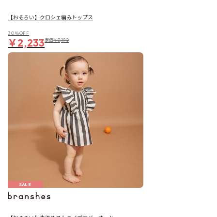
【おそろい】クロシェ編みトップス
30％OFF
￥2,233
定価
￥3,190
SALE