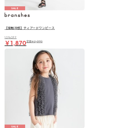
SALE
【接触冷感】ティアードワンピース
10％OFF
￥1,870
定価
￥2,090
SALE