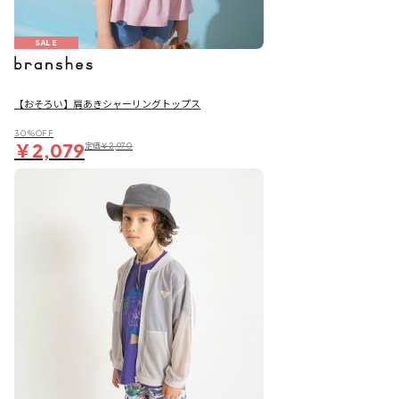
SALE
【おそろい】肩あきシャーリングトップス
30％OFF
￥2,079
定価
￥2,970