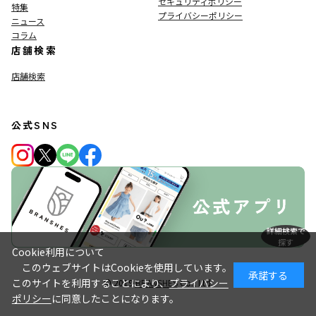
セキュリティポリシー
特集
プライバシーポリシー
ニュース
コラム
店舗検索
店舗検索
公式SNS
詳細検索で
探す
Cookie利用について
このウェブサイトはCookieを使用しています。
承諾する
このサイトを利用することにより、
プライバシー
© 2019
BRANSHES
Co., Ltd.
ポリシー
に同意したことになります。