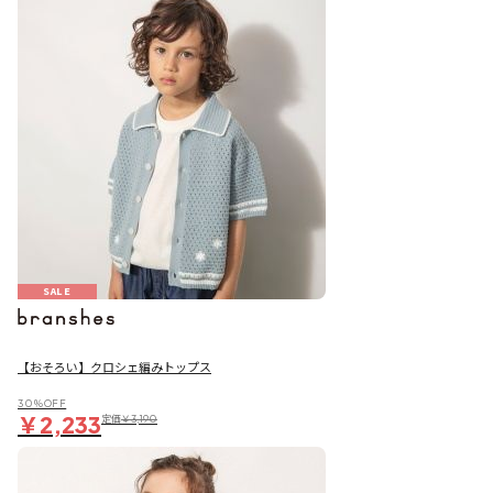
SALE
【おそろい】クロシェ編みトップス
30％OFF
￥2,233
定価
￥3,190