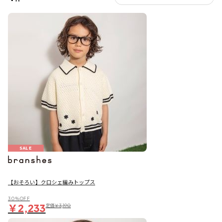
SALE
【おそろい】クロシェ編みトップス
30％OFF
￥2,233
定価
￥3,190