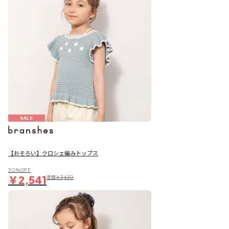
SALE
【おそろい】クロシェ編みトップス
30％OFF
￥2,541
定価
￥3,630