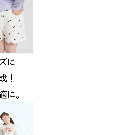
ズに
成！
適に。