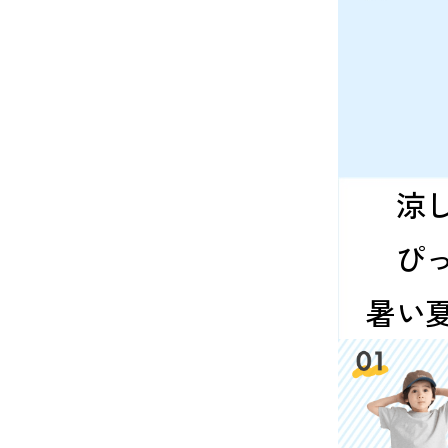
涼
ぴ
暑い