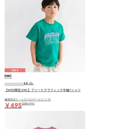
SALE
5.0
（2）
【WEB限定/DRC】アソートグラフィック半袖Tシャツ
期間限定セール50％OFF~8/12 11:59
￥495
定価
￥990