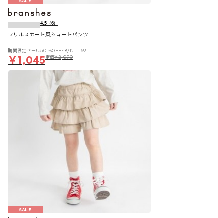
SALE
4.5
（6）
フリルスカート風ショートパンツ
期間限定セール50％OFF~8/12 11:59
￥1,045
定価
￥2,090
SALE