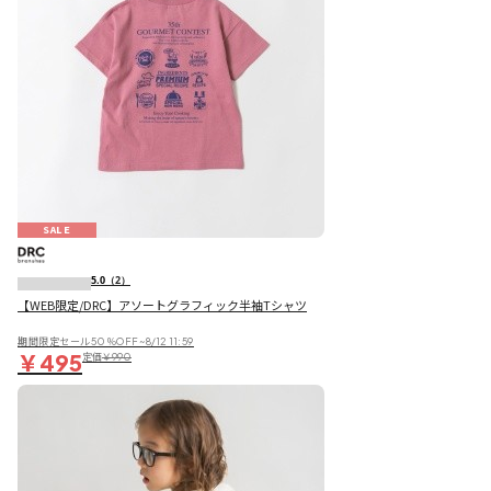
SALE
5.0
（2）
【WEB限定/DRC】アソートグラフィック半袖Tシャツ
期間限定セール50％OFF~8/12 11:59
￥495
定価
￥990