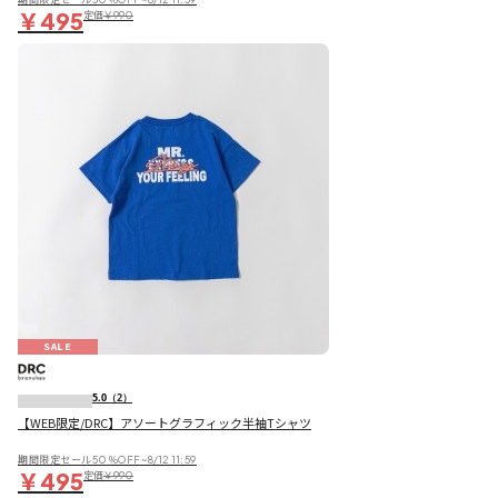
￥495
定価
￥990
SALE
5.0
（2）
【WEB限定/DRC】アソートグラフィック半袖Tシャツ
期間限定セール50％OFF~8/12 11:59
￥495
定価
￥990