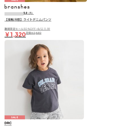
5.0
（1）
【接触冷感】ライトデニムパンツ
期間限定セール50％OFF~8/12 11:59
￥1,320
定価
￥2,640
SALE