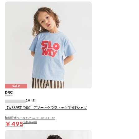
SALE
5.0
（2）
【WEB限定/DRC】アソートグラフィック半袖Tシャツ
期間限定セール50％OFF~8/12 11:59
￥495
定価
￥990