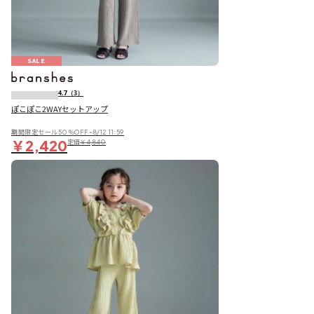
SALE
4.7
（3）
ぽこぽこ2WAYセットアップ
期間限定セール50％OFF~8/12 11:59
￥2,420
定価
￥4,840