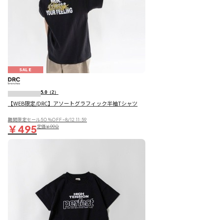
SALE
5.0
（2）
【WEB限定/DRC】アソートグラフィック半袖Tシャツ
期間限定セール50％OFF~8/12 11:59
￥495
定価
￥990