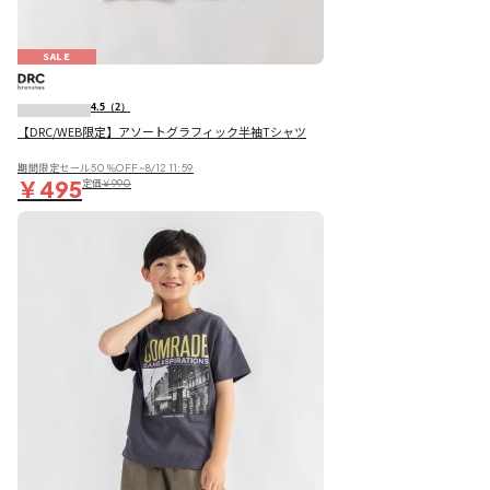
SALE
4.5
（2）
【DRC/WEB限定】アソートグラフィック半袖Tシャツ
期間限定セール50％OFF~8/12 11:59
￥495
定価
￥990