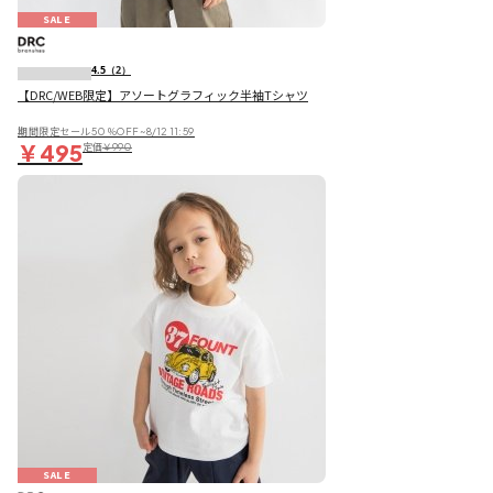
SALE
4.5
（2）
【DRC/WEB限定】アソートグラフィック半袖Tシャツ
期間限定セール50％OFF~8/12 11:59
￥495
定価
￥990
SALE