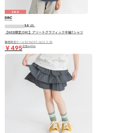
SALE
5.0
（2）
【WEB限定/DRC】アソートグラフィック半袖Tシャツ
期間限定セール50％OFF~8/12 11:59
￥495
定価
￥990