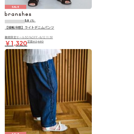
SALE
5.0
（1）
【接触冷感】ライトデニムパンツ
期間限定セール50％OFF~8/12 11:59
￥1,320
定価
￥2,640
SALE