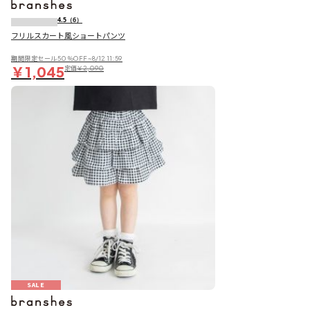
4.5
（6）
フリルスカート風ショートパンツ
期間限定セール50％OFF~8/12 11:59
￥1,045
定価
￥2,090
SALE