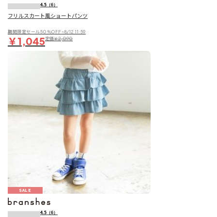
4.5
（6）
フリルスカート風ショートパンツ
期間限定セール50％OFF~8/12 11:59
￥1,045
定価
￥2,090
SALE
4.5
（6）