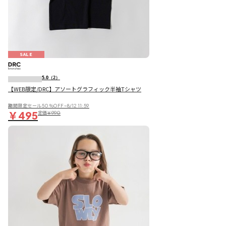
SALE
5.0
（2）
【WEB限定/DRC】アソートグラフィック半袖Tシャツ
期間限定セール50％OFF~8/12 11:59
￥495
定価
￥990