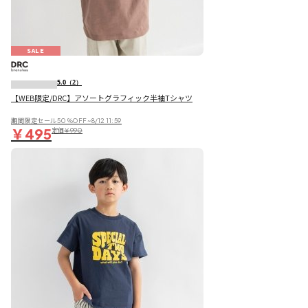
SALE
5.0
（2）
【WEB限定/DRC】アソートグラフィック半袖Tシャツ
期間限定セール50％OFF~8/12 11:59
￥495
定価
￥990