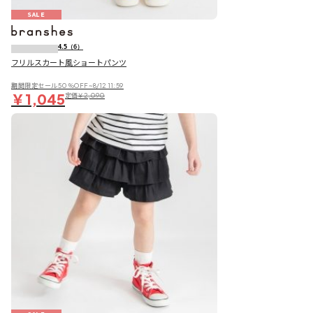
SALE
4.5
（6）
フリルスカート風ショートパンツ
期間限定セール50％OFF~8/12 11:59
￥1,045
定価
￥2,090