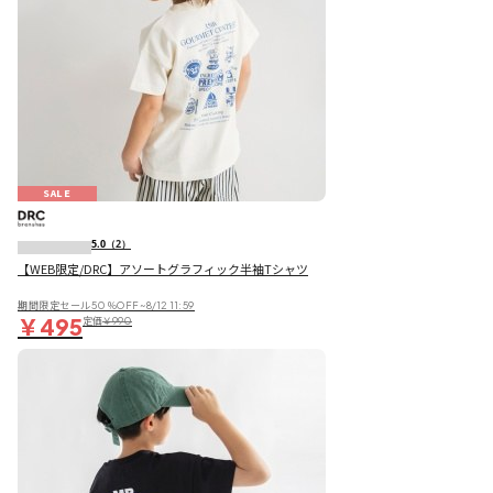
SALE
5.0
（2）
【WEB限定/DRC】アソートグラフィック半袖Tシャツ
期間限定セール50％OFF~8/12 11:59
￥495
定価
￥990