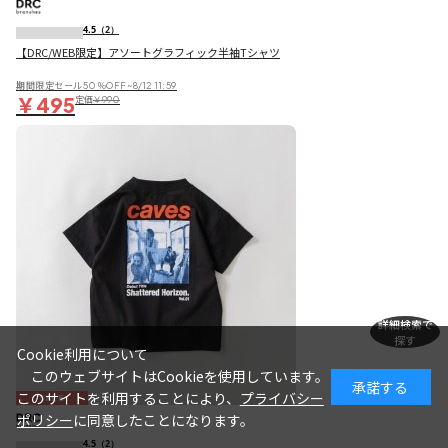
4.5
（2）
【DRC/WEB限定】アソートグラフィック半袖Tシャツ
期間限定セール50％OFF~8/12 11:59
￥495
定価
￥990
詳細検索で
探す
Cookie利用について
このウェブサイトはCookieを使用しています。
承諾する
このサイトを利用することにより、
プライバシー
SALE
ポリシー
に同意したことになります。
4.5
（2）