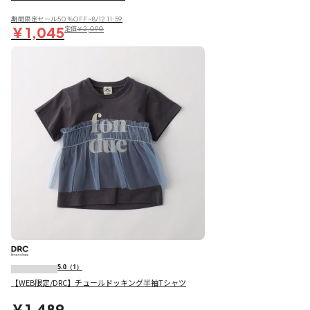
期間限定セール50％OFF~8/12 11:59
￥1,045
定価
￥2,090
5.0
（1）
【WEB限定/DRC】チュールドッキング半袖Tシャツ
￥1,489