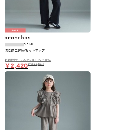
SALE
4.7
（3）
ぽこぽこ2WAYセットアップ
期間限定セール50％OFF~8/12 11:59
￥2,420
定価
￥4,840