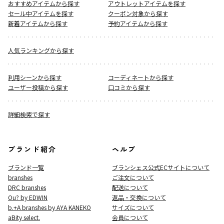
おすすめアイテムから探す
アウトレットアイテムを探す
セール中アイテムを探す
クーポン対象から探す
新着アイテムから探す
予約アイテムから探す
人気ランキングから探す
利用シーンから探す
コーディネートから探す
ユーザー投稿から探す
口コミから探す
詳細検索で探す
ブランド紹介
ヘルプ
ブランド一覧
ブランシェス公式ECサイト
について
branshes
ご注文について
DRC branshes
配送について
Ou? by EDWIN
返品・交換について
b.+A branshes by AYA KANEKO
サイズについて
aBity select.
会員について