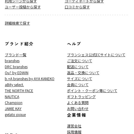
利用シーンから探す
コーディネートから探す
ユーザー投稿から探す
口コミから探す
詳細検索で探す
ブランド紹介
ヘルプ
ブランド一覧
ブランシェス公式ECサイト
について
branshes
ご注文について
DRC branshes
配送について
Ou? by EDWIN
返品・交換について
b.+A branshes by AYA KANEKO
サイズについて
aBity select.
会員について
THE NORTH FACE
ポイント・クーポン等について
NAUTICA
ギフトラッピング
Champion
よくある質問
JAMIE KAY
お問い合わせ
gelato pique
企業情報
運営会社
採用情報