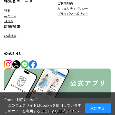
特集＆ニュース
ご利用規約
セキュリティポリシー
特集
プライバシーポリシー
ニュース
コラム
店舗検索
店舗検索
公式SNS
Cookie利用について
このウェブサイトはCookieを使用しています。
承諾する
このサイトを利用することにより、
プライバシー
© 2019
BRANSHES
Co., Ltd.