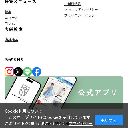
特集＆ニュース
ご利用規約
セキュリティポリシー
特集
プライバシーポリシー
ニュース
コラム
店舗検索
店舗検索
公式SNS
Cookie利用について
このウェブサイトはCookieを使用しています。
承諾する
このサイトを利用することにより、
プライバシー
© 2019
BRANSHES
Co., Ltd.