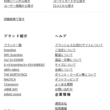
利用シーンから探す
コーディネートから探す
ユーザー投稿から探す
口コミから探す
詳細検索で探す
ブランド紹介
ヘルプ
ブランド一覧
ブランシェス公式ECサイト
について
branshes
ご注文について
DRC branshes
配送について
Ou? by EDWIN
返品・交換について
b.+A branshes by AYA KANEKO
サイズについて
aBity select.
会員について
THE NORTH FACE
ポイント・クーポン等について
NAUTICA
ギフトラッピング
Champion
よくある質問
JAMIE KAY
お問い合わせ
gelato pique
企業情報
運営会社
採用情報