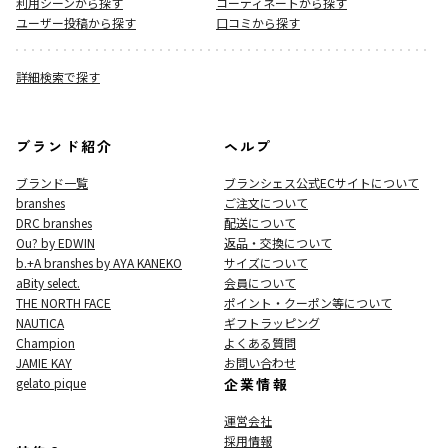
利用シーンから探す
コーディネートから探す
ユーザー投稿から探す
口コミから探す
詳細検索で探す
ブランド紹介
ヘルプ
ブランド一覧
ブランシェス公式ECサイト
について
branshes
ご注文について
DRC branshes
配送について
Ou? by EDWIN
返品・交換について
b.+A branshes by AYA KANEKO
サイズについて
aBity select.
会員について
THE NORTH FACE
ポイント・クーポン等について
NAUTICA
ギフトラッピング
Champion
よくある質問
JAMIE KAY
お問い合わせ
gelato pique
企業情報
運営会社
採用情報