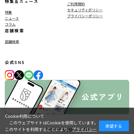
特集＆ニュース
ご利用規約
セキュリティポリシー
特集
プライバシーポリシー
ニュース
コラム
店舗検索
店舗検索
公式SNS
Cookie利用について
このウェブサイトはCookieを使用しています。
承諾する
このサイトを利用することにより、
プライバシー
© 2019
BRANSHES
Co., Ltd.