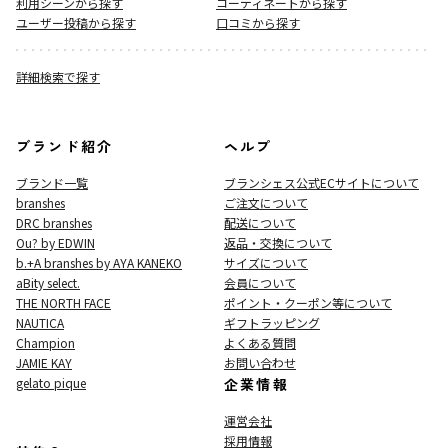
利用シーンから探す
コーディネートから探す
ユーザー投稿から探す
口コミから探す
詳細検索で探す
ブランド紹介
ヘルプ
ブランド一覧
ブランシェス公式ECサイト
について
branshes
ご注文について
DRC branshes
配送について
Ou? by EDWIN
返品・交換について
b.+A branshes by AYA KANEKO
サイズについて
aBity select.
会員について
THE NORTH FACE
ポイント・クーポン等について
NAUTICA
ギフトラッピング
Champion
よくある質問
JAMIE KAY
お問い合わせ
gelato pique
企業情報
運営会社
採用情報