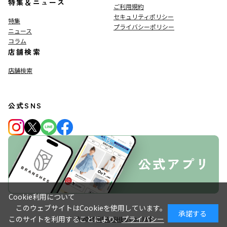
特集＆ニュース
ご利用規約
セキュリティポリシー
特集
プライバシーポリシー
ニュース
コラム
店舗検索
店舗検索
公式SNS
Cookie利用について
このウェブサイトはCookieを使用しています。
承諾する
このサイトを利用することにより、
プライバシー
© 2019
BRANSHES
Co., Ltd.