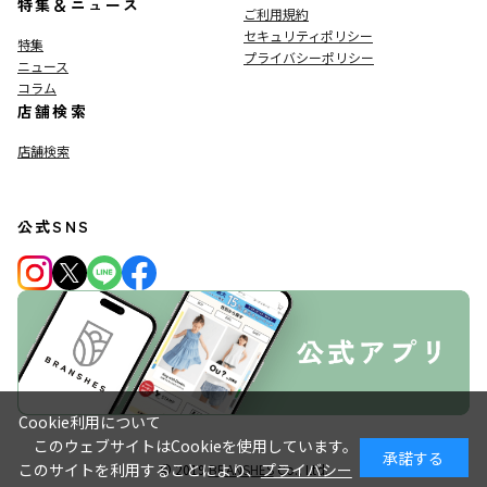
特集＆ニュース
ご利用規約
セキュリティポリシー
特集
プライバシーポリシー
ニュース
コラム
店舗検索
店舗検索
公式SNS
Cookie利用について
このウェブサイトはCookieを使用しています。
承諾する
このサイトを利用することにより、
プライバシー
© 2019
BRANSHES
Co., Ltd.