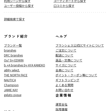
利用シーンから探す
コーディネートから探す
ユーザー投稿から探す
口コミから探す
詳細検索で探す
ブランド紹介
ヘルプ
ブランド一覧
ブランシェス公式ECサイト
について
branshes
ご注文について
DRC branshes
配送について
Ou? by EDWIN
返品・交換について
b.+A branshes by AYA KANEKO
サイズについて
aBity select.
会員について
THE NORTH FACE
ポイント・クーポン等について
NAUTICA
ギフトラッピング
Champion
よくある質問
JAMIE KAY
お問い合わせ
gelato pique
企業情報
運営会社
採用情報