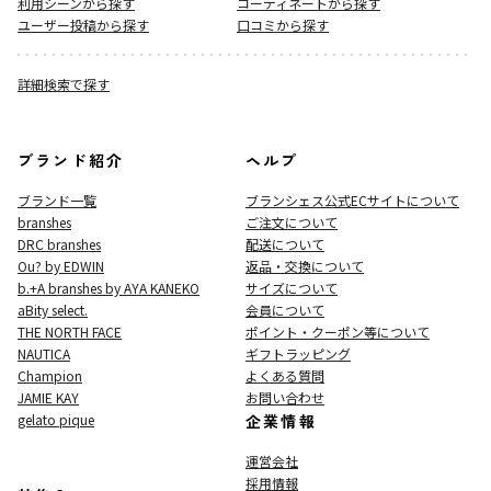
利用シーンから探す
コーディネートから探す
ユーザー投稿から探す
口コミから探す
詳細検索で探す
ブランド紹介
ヘルプ
ブランド一覧
ブランシェス公式ECサイト
について
branshes
ご注文について
DRC branshes
配送について
Ou? by EDWIN
返品・交換について
b.+A branshes by AYA KANEKO
サイズについて
aBity select.
会員について
THE NORTH FACE
ポイント・クーポン等について
NAUTICA
ギフトラッピング
Champion
よくある質問
JAMIE KAY
お問い合わせ
gelato pique
企業情報
運営会社
採用情報