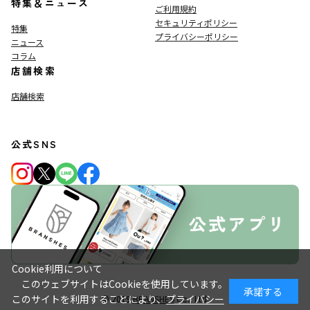
特集＆ニュース
ご利用規約
セキュリティポリシー
特集
プライバシーポリシー
ニュース
コラム
店舗検索
店舗検索
公式SNS
Cookie利用について
このウェブサイトはCookieを使用しています。
承諾する
このサイトを利用することにより、
プライバシー
© 2019
BRANSHES
Co., Ltd.