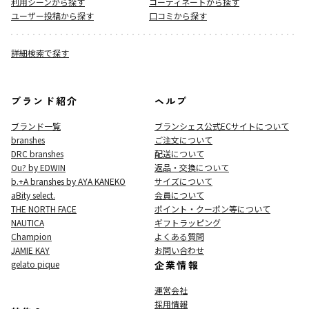
利用シーンから探す
コーディネートから探す
ユーザー投稿から探す
口コミから探す
詳細検索で探す
ブランド紹介
ヘルプ
ブランド一覧
ブランシェス公式ECサイト
について
branshes
ご注文について
DRC branshes
配送について
Ou? by EDWIN
返品・交換について
b.+A branshes by AYA KANEKO
サイズについて
aBity select.
会員について
THE NORTH FACE
ポイント・クーポン等について
NAUTICA
ギフトラッピング
Champion
よくある質問
JAMIE KAY
お問い合わせ
gelato pique
企業情報
運営会社
採用情報