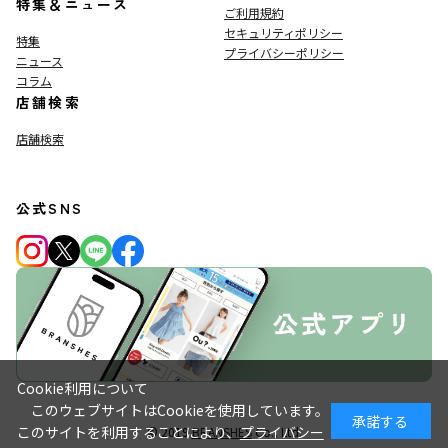
特集＆ニュース
ご利用規約
セキュリティポリシー
特集
プライバシーポリシー
ニュース
コラム
店舗検索
店舗検索
公式SNS
Cookie利用について
このウェブサイトはCookieを使用しています。
承諾する
このサイトを利用することにより、
プライバシー
© 2019
BRANSHES
Co., Ltd.