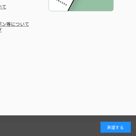
いて
ポン等について
グ
承諾する