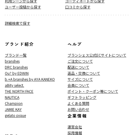
利用シーンから探す
コーディネートから探す
ユーザー投稿から探す
口コミから探す
詳細検索で探す
ブランド紹介
ヘルプ
ブランド一覧
ブランシェス公式ECサイト
について
branshes
ご注文について
DRC branshes
配送について
Ou? by EDWIN
返品・交換について
b.+A branshes by AYA KANEKO
サイズについて
aBity select.
会員について
THE NORTH FACE
ポイント・クーポン等について
NAUTICA
ギフトラッピング
Champion
よくある質問
JAMIE KAY
お問い合わせ
gelato pique
企業情報
運営会社
採用情報