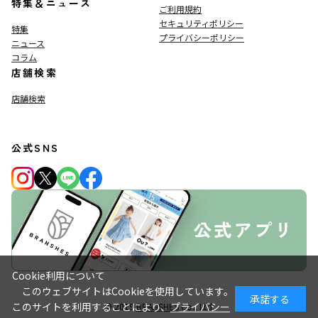
特集＆ニュース
ご利用規約
セキュリティポリシー
特集
プライバシーポリシー
ニュース
コラム
店舗検索
店舗検索
公式SNS
Cookie利用について
このウェブサイトはCookieを使用しています。
承諾する
このサイトを利用することにより、
プライバシー
© 2019
BRANSHES
Co., Ltd.