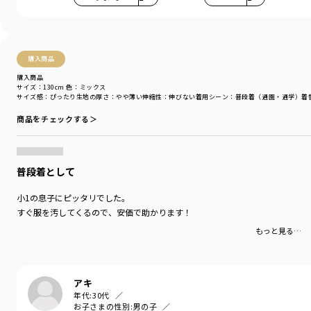
購入商品
購入商品
サイズ：130cm
色：ミックス
サイズ感
：ぴったり
生地の厚さ
：やや薄い
伸縮性
：伸びない
着用シーン
：普段着（通園・通学）
着
商品をチェックする＞
普段着として
小1の息子にピッタリでした。
すぐ服を汚してくるので、安価で助かります！
もっと見る…
アキ
年代:
30代
お子さまの性別:
男の子