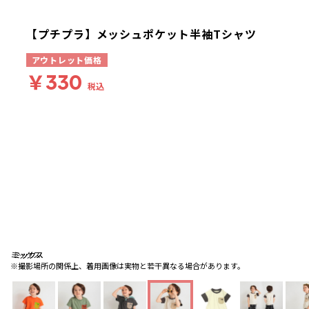
【プチプラ】メッシュポケット半袖Tシャツ
アウトレット価格
￥330
税込
ミックス
ミックス
ミックス
※撮影場所の関係上、着用画像は実物と若干異なる場合があります。