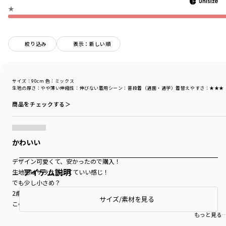
★
絞り込み
表示：新しい順
サイズ：90cm
色：ミックス
生地の厚さ
：やや薄い
伸縮性
：伸びない
着用シーン
：普段着（通園・通学）
着替えやすさ
：★★★
商品をチェックする＞
かわいい
デザイン可愛くて、安かったので購入！
アイテム説明
生地感はサラサラしてていい感じ！
でも少し小さめ？
2歳でいつも90cm着てるけど
サイズ/素材を見る
このTシャツはわりとタイトめで袖も短め…
可愛いけどサイズ感だけ残念だった。
もっと見る