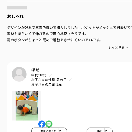
おしゃれ
デザインが好みで三着色違いで購入しました。ポケットがメッシュで可愛いで
素材も柔らかくて伸びるので着心地良さそうです。
肩のボタンがちょっと硬めで着替えさせにくいので⭐︎4です。
もっと見る…
ほだ
年代:
30代
お子さまの性別:
男の子
お子さまの年齢:
1歳
参考になった
2
LIKE!
2