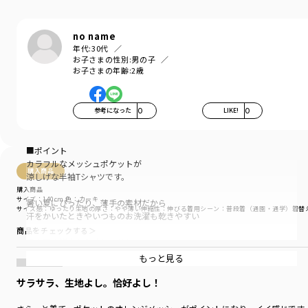
no name
年代:
30代
お子さまの性別:
男の子
お子さまの年齢:
2歳
参考になった
0
LIKE!
0
■ポイント
カラフルなメッシュポケットが
購入商品
涼しげな半袖Tシャツです。
購入商品
サイズ：140cm
色：カーキ
暑い夏にぴったり、薄手の素材だから
サイズ感
：ゆったり
生地の厚さ
：やや薄い
伸縮性
：伸びる
着用シーン
：普段着（通園・通学）
着替
汗をかいたときやいつものお洗濯も乾きやすい
商品をチェックする＞
目を惹く鮮やかなオレンジと
スタイリングに合わせやすいカーキ・チャコールグレー、
もっと見る
配色が存在感のあるミックスとカラバリは4色。
サラサラ、生地よし。恰好よし！
サイドから見たときに
おしゃれな立体感が出る「脇スリット」入りです。