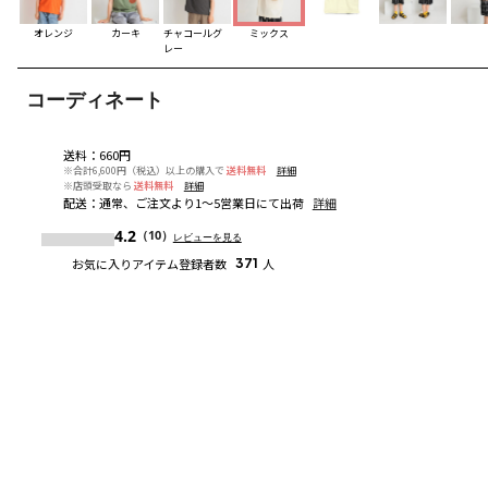
オレンジ
カーキ
チャコールグ
ミックス
レー
コーディネート
送料
：
660円
※合計6,600円（税込）以上の購入で
送料無料
詳細
※店頭受取なら
送料無料
詳細
配送
：
通常、ご注文より1～5営業日にて出荷
詳細
4.2
（10）
レビューを見る
お気に入りアイテム登録者数
371
人