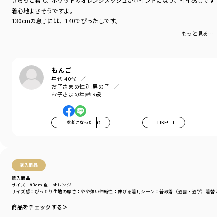
さらっと着て、ポケットのオレンジメッシュがポイントになり、イイ感じです
着心地よさそうですよ。
※ベビーサイズ（80センチと90センチ）のみ肩ボタン付きの仕様です。
130cmの息子には、140でぴったしです。
もっと見る…
-----
伸縮性：あり
ポケット：あり
もんご
着用イメージ/カラー：オレンジ
年代:
40代
モデル：身長109.0cm 体重17.0kg
お子さまの性別:
男の子
サイズ：サイズ110
お子さまの年齢:
9歳
ブランド
／
branshes
シーズン
／
アウトレット
参考になった
0
LIKE!
1
カテゴリ
／
トップス
>
半袖Tシャツ・タンクトップ
カラー
／
その他カラー
性別タイプ
／
GIRL
BOY
購入商品
商品番号
／
11-4206-420
購入商品
サイズ：90cm
色：オレンジ
サイズ感
：ぴったり
生地の厚さ
：やや薄い
伸縮性
：伸びる
着用シーン
：普段着（通園・通学）
着替
商品をチェックする＞