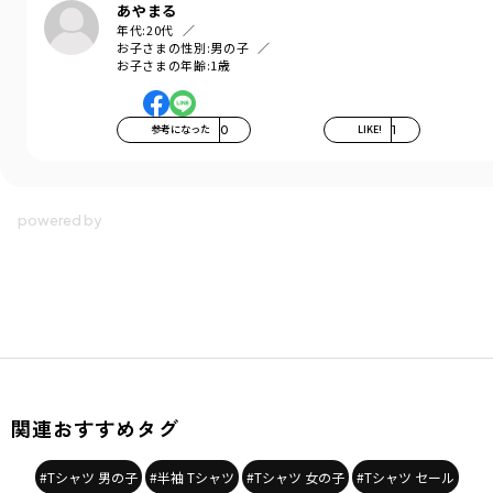
あやまる
年代:
20代
お子さまの性別:
男の子
お子さまの年齢:
1歳
参考になった
0
LIKE!
1
関連おすすめタグ
#Tシャツ 男の子
#半袖 Tシャツ
#Tシャツ 女の子
#Tシャツ セール