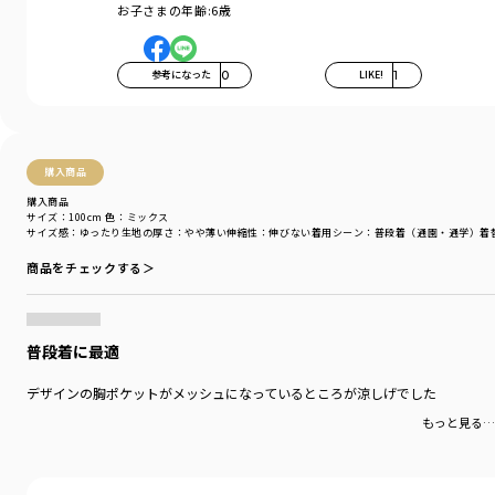
お子さまの年齢:
6歳
参考になった
0
LIKE!
1
購入商品
購入商品
サイズ：100cm
色：ミックス
サイズ感
：ゆったり
生地の厚さ
：やや薄い
伸縮性
：伸びない
着用シーン
：普段着（通園・通学）
着
商品をチェックする＞
普段着に最適
デザインの胸ポケットがメッシュになっているところが涼しげでした
もっと見る…