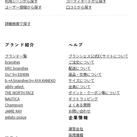
利用シーンから探す
コーディネートから探す
ユーザー投稿から探す
口コミから探す
詳細検索で探す
ブランド紹介
ヘルプ
ブランド一覧
ブランシェス公式ECサイト
について
branshes
ご注文について
DRC branshes
配送について
Ou? by EDWIN
返品・交換について
b.+A branshes by AYA KANEKO
サイズについて
aBity select.
会員について
THE NORTH FACE
ポイント・クーポン等について
NAUTICA
ギフトラッピング
Champion
よくある質問
JAMIE KAY
お問い合わせ
gelato pique
企業情報
運営会社
採用情報