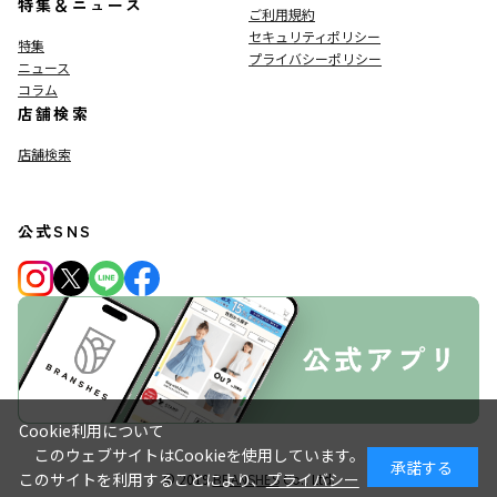
特集＆ニュース
ご利用規約
セキュリティポリシー
特集
プライバシーポリシー
ニュース
コラム
店舗検索
店舗検索
公式SNS
Cookie利用について
このウェブサイトはCookieを使用しています。
承諾する
このサイトを利用することにより、
プライバシー
© 2019
BRANSHES
Co., Ltd.