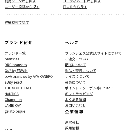
利用シーンから探す
コーディネートから探す
ユーザー投稿から探す
口コミから探す
詳細検索で探す
ブランド紹介
ヘルプ
ブランド一覧
ブランシェス公式ECサイト
について
branshes
ご注文について
DRC branshes
配送について
Ou? by EDWIN
返品・交換について
b.+A branshes by AYA KANEKO
サイズについて
aBity select.
会員について
THE NORTH FACE
ポイント・クーポン等について
NAUTICA
ギフトラッピング
Champion
よくある質問
JAMIE KAY
お問い合わせ
gelato pique
企業情報
運営会社
採用情報