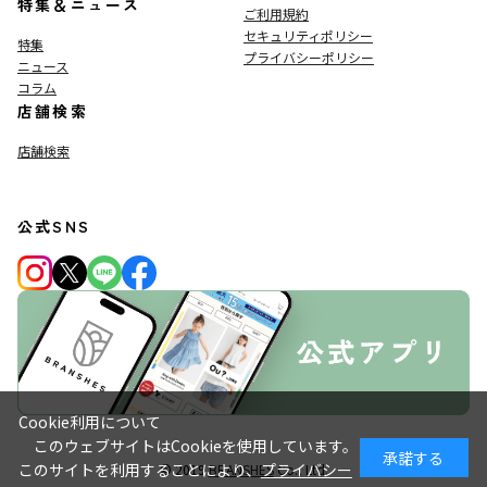
特集＆ニュース
ご利用規約
セキュリティポリシー
特集
プライバシーポリシー
ニュース
コラム
店舗検索
店舗検索
公式SNS
Cookie利用について
このウェブサイトはCookieを使用しています。
承諾する
このサイトを利用することにより、
プライバシー
© 2019
BRANSHES
Co., Ltd.