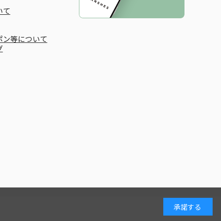
いて
ポン等について
グ
承諾する