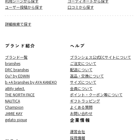
利用シーンから探す
コーディネートから探す
ユーザー投稿から探す
口コミから探す
詳細検索で探す
ブランド紹介
ヘルプ
ブランド一覧
ブランシェス公式ECサイト
について
branshes
ご注文について
DRC branshes
配送について
Ou? by EDWIN
返品・交換について
b.+A branshes by AYA KANEKO
サイズについて
aBity select.
会員について
THE NORTH FACE
ポイント・クーポン等について
NAUTICA
ギフトラッピング
Champion
よくある質問
JAMIE KAY
お問い合わせ
gelato pique
企業情報
運営会社
採用情報