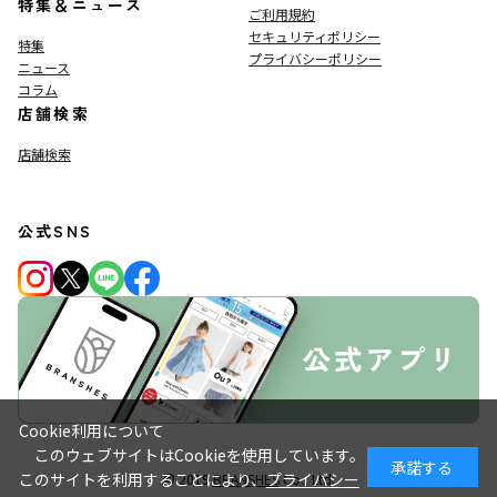
特集＆ニュース
ご利用規約
セキュリティポリシー
特集
プライバシーポリシー
ニュース
コラム
店舗検索
店舗検索
公式SNS
Cookie利用について
このウェブサイトはCookieを使用しています。
承諾する
このサイトを利用することにより、
プライバシー
© 2019
BRANSHES
Co., Ltd.