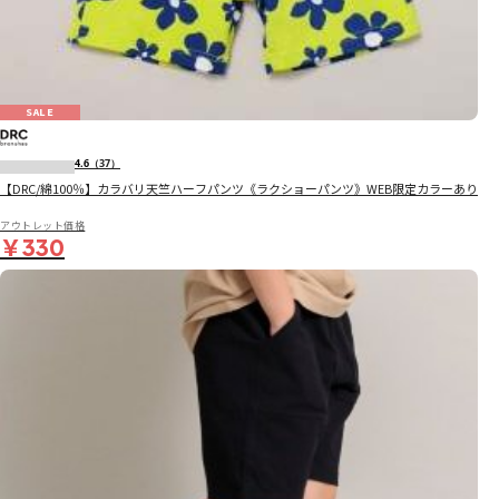
SALE
4.6
（37）
【DRC/綿100％】カラバリ天竺ハーフパンツ《ラクショーパンツ》WEB限定カラーあり
アウトレット価格
￥330