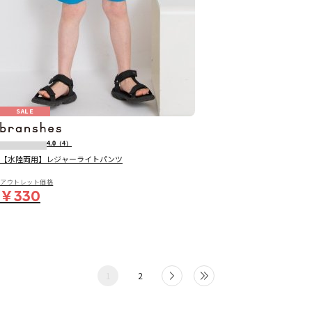
SALE
4.0
（4）
【水陸両用】レジャーライトパンツ
アウトレット価格
￥330
1
2