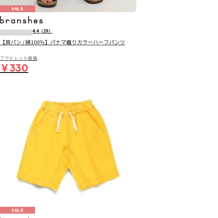
SALE
4.4
（29）
【爽パン / 綿100％】パナマ織りカラーハーフパンツ
アウトレット価格
￥330
SALE