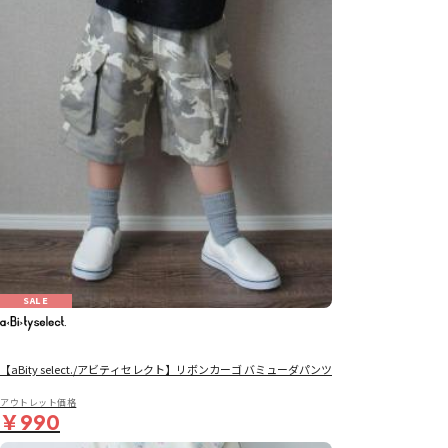
SALE
【aBity select./アビティセレクト】リボンカーゴ バミューダパンツ
アウトレット価格
￥990