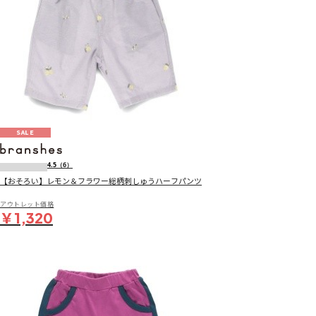
SALE
4.5
（6）
【おそろい】レモン＆フラワー総柄刺しゅうハーフパンツ
アウトレット価格
￥1,320