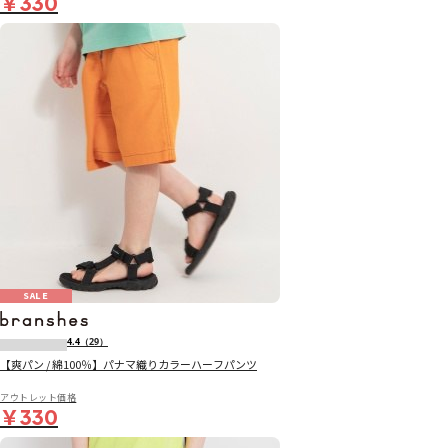
￥330
SALE
4.4
（29）
【爽パン / 綿100％】パナマ織りカラーハーフパンツ
アウトレット価格
￥330