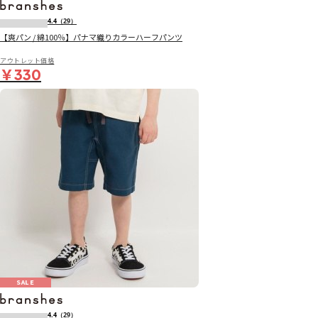
4.4
（29）
【爽パン / 綿100％】パナマ織りカラーハーフパンツ
アウトレット価格
￥330
SALE
4.4
（29）