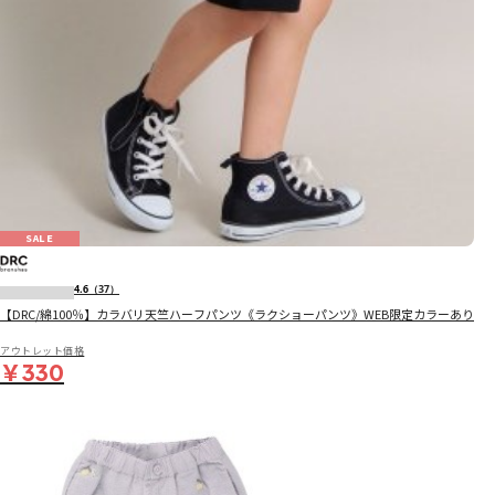
SALE
4.6
（37）
【DRC/綿100％】カラバリ天竺ハーフパンツ《ラクショーパンツ》WEB限定カラーあり
アウトレット価格
￥330