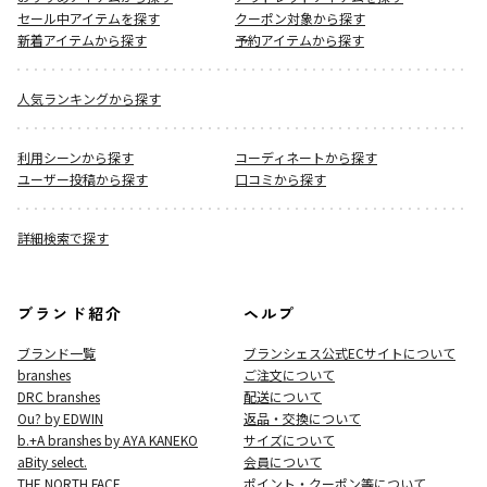
セール中アイテムを探す
クーポン対象から探す
新着アイテムから探す
予約アイテムから探す
人気ランキングから探す
利用シーンから探す
コーディネートから探す
ユーザー投稿から探す
口コミから探す
詳細検索で探す
ブランド紹介
ヘルプ
ブランド一覧
ブランシェス公式ECサイト
について
branshes
ご注文について
DRC branshes
配送について
Ou? by EDWIN
返品・交換について
b.+A branshes by AYA KANEKO
サイズについて
aBity select.
会員について
THE NORTH FACE
ポイント・クーポン等について