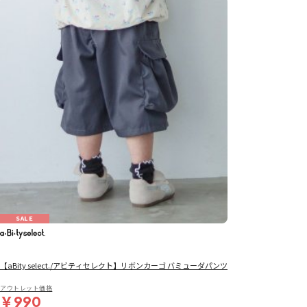
SALE
【aBity select./アビティセレクト】リボンカーゴ バミューダパンツ
アウトレット価格
￥990