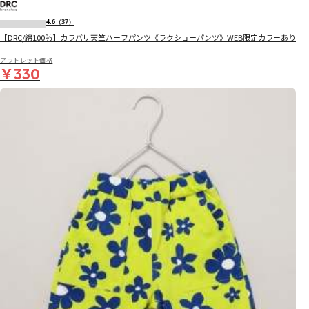
4.6
（37）
【DRC/綿100％】カラバリ天竺ハーフパンツ《ラクショーパンツ》WEB限定カラーあり
アウトレット価格
￥330