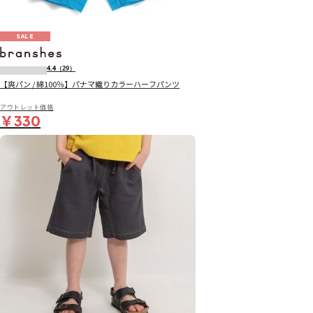
SALE
4.4
（29）
【爽パン / 綿100％】パナマ織りカラーハーフパンツ
アウトレット価格
￥330