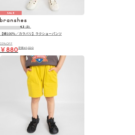
SALE
4.3
（3）
【綿100％／カラバリ】ラクショーパンツ
33％OFF
￥880
定価
￥1,320