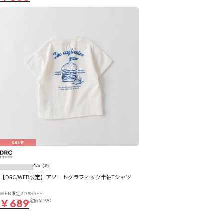
SALE
4.5
（2）
【DRC/WEB限定】アソートグラフィック半袖Tシャツ
WEB限定30％OFF
￥689
定価
￥990