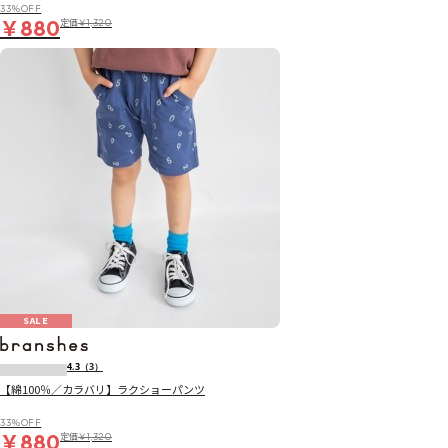
33％OFF
￥880
定価
￥1,320
SALE
4.3
（3）
【綿100％／カラバリ】ラクショーパンツ
33％OFF
￥880
定価
￥1,320