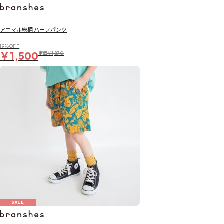
アニマル総柄 ハーフパンツ
19％OFF
￥1,500
定価
￥1,870
SALE