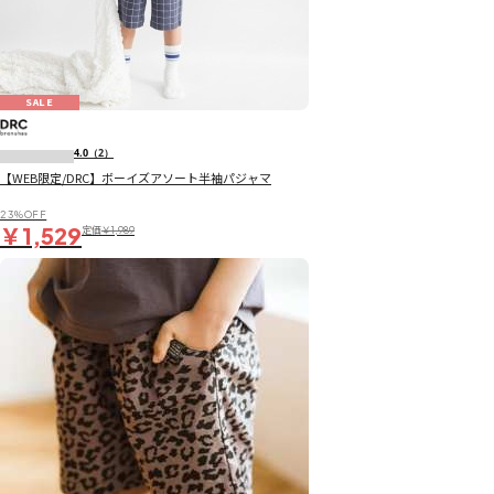
SALE
4.0
（2）
【WEB限定/DRC】ボーイズアソート半袖パジャマ
23％OFF
￥1,529
定価
￥1,989