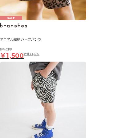
SALE
アニマル総柄 ハーフパンツ
19％OFF
￥1,500
定価
￥1,870