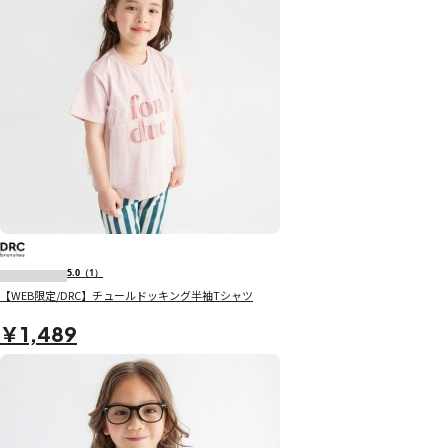
5.0
（1）
【WEB限定/DRC】チュールドッキング半袖Tシャツ
￥1,489