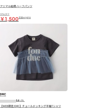
アニマル総柄 ハーフパンツ
19％OFF
￥1,500
定価
￥1,870
5.0
（1）
【WEB限定/DRC】チュールドッキング半袖Tシャツ