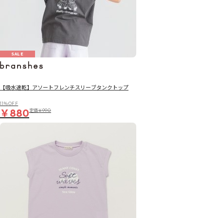
SALE
【吸水速乾】アソートフレンチスリーブタンクトップ
11％OFF
￥880
定価
￥990