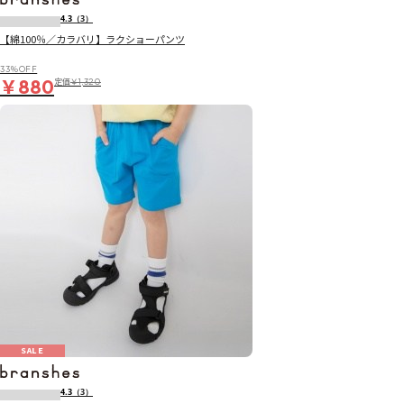
4.3
（3）
【綿100％／カラバリ】ラクショーパンツ
33％OFF
￥880
定価
￥1,320
SALE
4.3
（3）