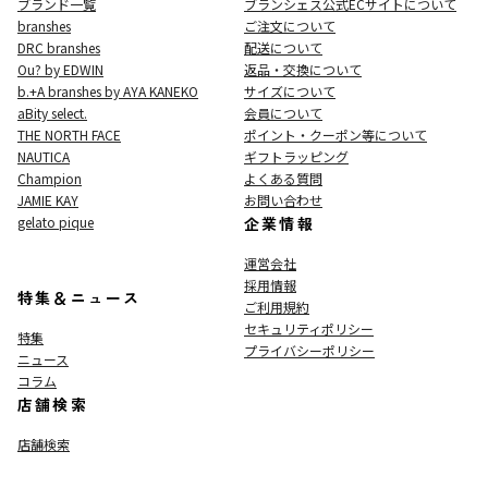
ブランド一覧
ブランシェス公式ECサイト
について
branshes
ご注文について
DRC branshes
配送について
Ou? by EDWIN
返品・交換について
b.+A branshes by AYA KANEKO
サイズについて
aBity select.
会員について
THE NORTH FACE
ポイント・クーポン等について
NAUTICA
ギフトラッピング
Champion
よくある質問
JAMIE KAY
お問い合わせ
gelato pique
企業情報
運営会社
採用情報
特集＆ニュース
ご利用規約
セキュリティポリシー
特集
プライバシーポリシー
ニュース
コラム
店舗検索
店舗検索