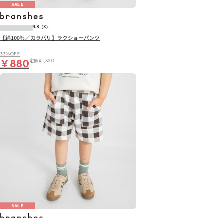
SALE
4.3
（3）
【綿100％／カラバリ】ラクショーパンツ
33％OFF
￥880
定価
￥1,320
SALE