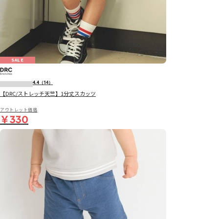
SALE
4.4
（14）
【DRC/ストレッチ天竺】1分丈スカッツ
アウトレット価格
￥330