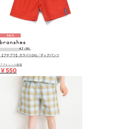
SALE
4.7
（10）
【プチプラ】カラバリDIG／ディグパンツ
アウトレット価格
￥550