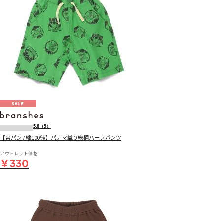
SALE
5.0
（5）
【爽パン / 綿100％】パナマ織り総柄ハーフパンツ
アウトレット価格
￥330