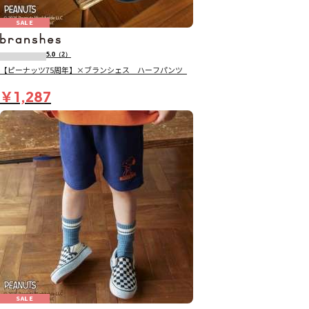
SALE
5.0
（2）
【ピーナッツ75周年】×ブランシェス ハーフパンツ_
￥1,287
SALE