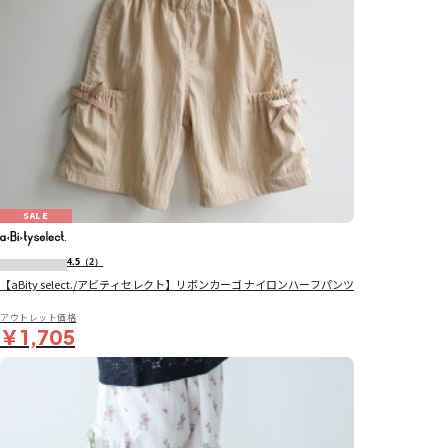
SALE
4.5
（2）
【aBity select./アビティセレクト】リボンカーゴ ナイロンハーフパンツ
アウトレット価格
￥1,705