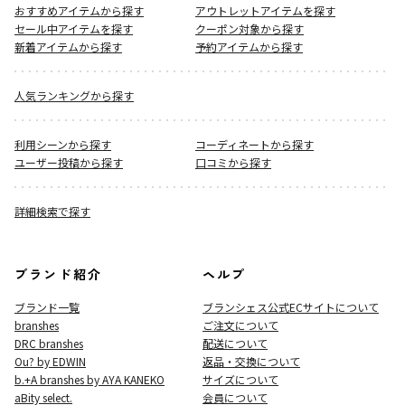
おすすめアイテムから探す
アウトレットアイテムを探す
セール中アイテムを探す
クーポン対象から探す
新着アイテムから探す
予約アイテムから探す
人気ランキングから探す
利用シーンから探す
コーディネートから探す
ユーザー投稿から探す
口コミから探す
詳細検索で探す
ブランド紹介
ヘルプ
ブランド一覧
ブランシェス公式ECサイト
について
branshes
ご注文について
DRC branshes
配送について
Ou? by EDWIN
返品・交換について
b.+A branshes by AYA KANEKO
サイズについて
aBity select.
会員について