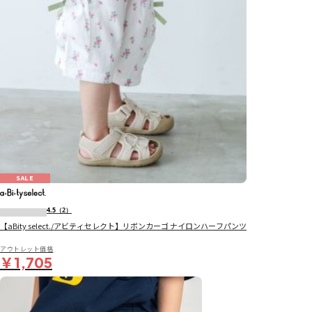
SALE
4.5
（2）
【aBity select./アビティセレクト】リボンカーゴ ナイロンハーフパンツ
アウトレット価格
￥1,705