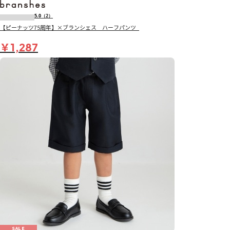
5.0
（2）
【ピーナッツ75周年】×ブランシェス ハーフパンツ_
￥1,287
SALE