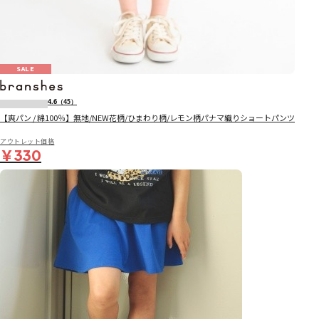
SALE
4.6
（45）
【爽パン / 綿100％】無地/NEW花柄/ひまわり柄/レモン柄パナマ織りショートパンツ
アウトレット価格
￥330