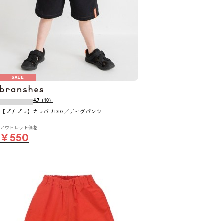
SALE
4.7
（10）
【プチプラ】カラバリDIG／ディグパンツ
アウトレット価格
￥550