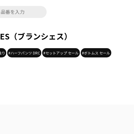
HES（ブランシェス）
触り
#ハーフパンツ DRC
#セットアップ セール
#ボトムス セール