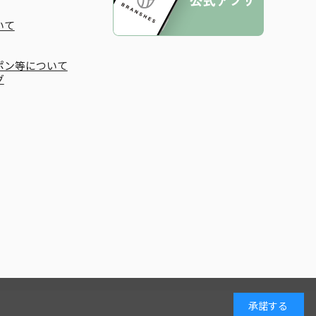
いて
ポン等について
グ
承諾する