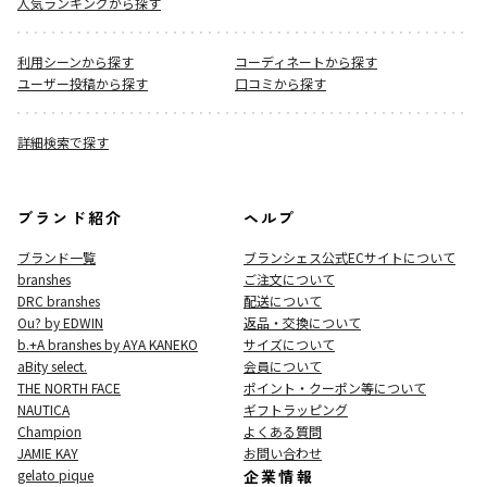
人気ランキングから探す
利用シーンから探す
コーディネートから探す
ユーザー投稿から探す
口コミから探す
詳細検索で探す
ブランド紹介
ヘルプ
ブランド一覧
ブランシェス公式ECサイト
について
branshes
ご注文について
DRC branshes
配送について
Ou? by EDWIN
返品・交換について
b.+A branshes by AYA KANEKO
サイズについて
aBity select.
会員について
THE NORTH FACE
ポイント・クーポン等について
NAUTICA
ギフトラッピング
Champion
よくある質問
JAMIE KAY
お問い合わせ
gelato pique
企業情報