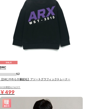
SALE
4.3
【DRC/やわらか裏起毛】アソートグラフィックトレーナー
WEB限定62％OFF
￥499