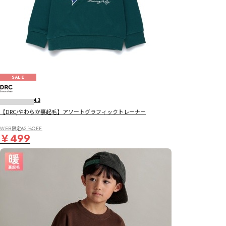
SALE
4.3
【DRC/やわらか裏起毛】アソートグラフィックトレーナー
WEB限定62％OFF
￥499