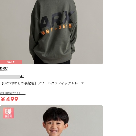
SALE
4.3
【DRC/やわらか裏起毛】アソートグラフィックトレーナー
WEB限定62％OFF
￥499