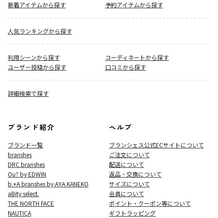
新着アイテムから探す
予約アイテムから探す
人気ランキングから探す
利用シーンから探す
コーディネートから探す
ユーザー投稿から探す
口コミから探す
詳細検索で探す
ブランド紹介
ヘルプ
ブランド一覧
ブランシェス公式ECサイト
について
branshes
ご注文について
DRC branshes
配送について
Ou? by EDWIN
返品・交換について
b.+A branshes by AYA KANEKO
サイズについて
aBity select.
会員について
THE NORTH FACE
ポイント・クーポン等について
NAUTICA
ギフトラッピング