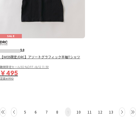
SALE
5.0
【WEB限定/DRC】アソートグラフィック半袖Tシャツ
期間限定セール50％OFF~8/12 11:59
￥495
定価
￥990
5
6
7
8
9
10
11
12
13