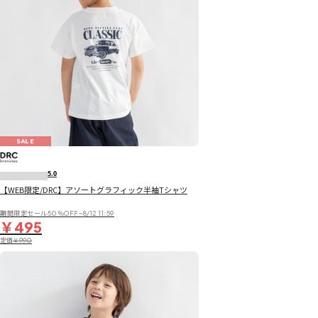
SALE
5.0
【WEB限定/DRC】アソートグラフィック半袖Tシャツ
期間限定セール50％OFF~8/12 11:59
￥495
定価
￥990