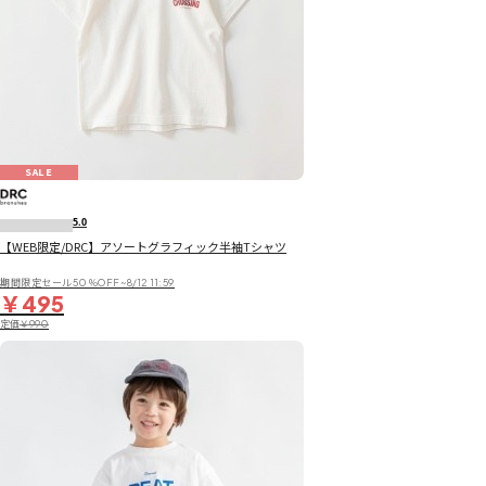
SALE
5.0
【WEB限定/DRC】アソートグラフィック半袖Tシャツ
期間限定セール50％OFF~8/12 11:59
￥495
定価
￥990