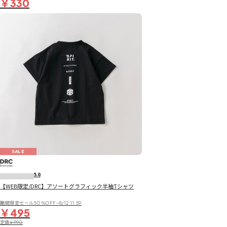
￥330
SALE
5.0
【WEB限定/DRC】アソートグラフィック半袖Tシャツ
期間限定セール50％OFF~8/12 11:59
￥495
定価
￥990