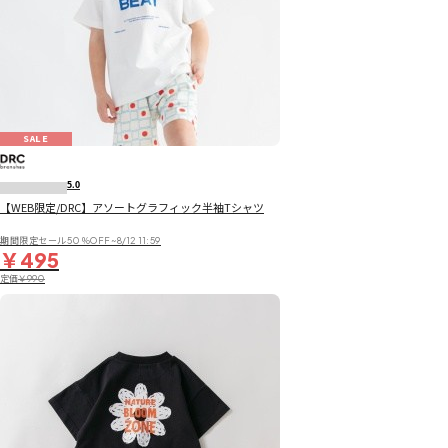
SALE
5.0
【WEB限定/DRC】アソートグラフィック半袖Tシャツ
期間限定セール50％OFF~8/12 11:59
￥495
定価
￥990