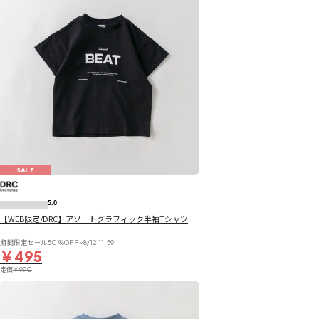
SALE
5.0
【WEB限定/DRC】アソートグラフィック半袖Tシャツ
期間限定セール50％OFF~8/12 11:59
￥495
定価
￥990