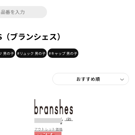
ES（ブランシェス）
ツ 男の子
#リュック 男の子
#キャップ 男の子
【P
A
W
1.
（2）
P
5
A
アウトレット価格
SALE
T