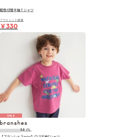
配色切替半袖Ｔシャツ
アウトレット価格
￥330
SALE
5.0
（1）
【ブランシェスmini】ロゴ半袖Tシャツ