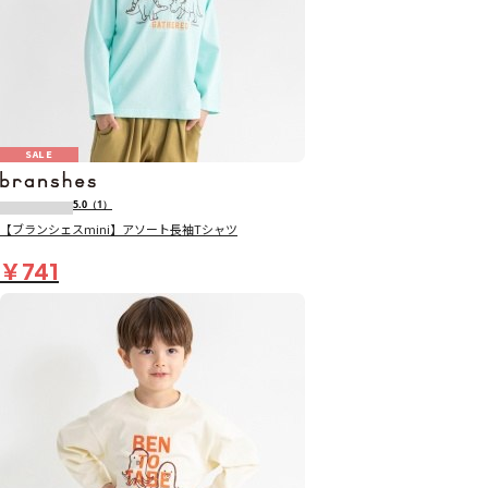
SALE
5.0
（1）
【ブランシェスmini】アソート長袖Tシャツ
￥741