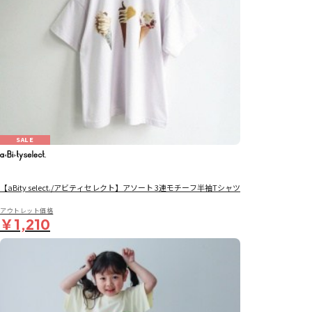
SALE
【aBity select./アビティセレクト】アソート 3連モチーフ半袖Tシャツ
アウトレット価格
￥1,210