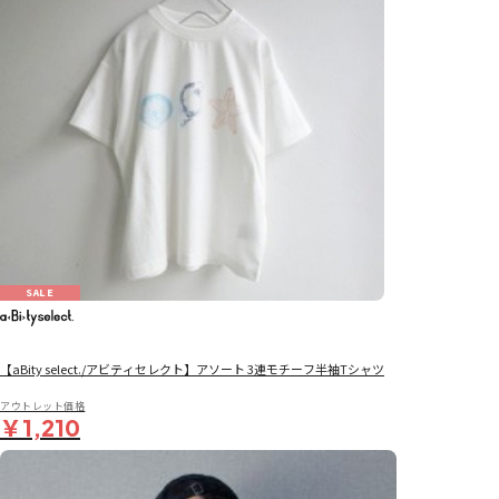
SALE
【aBity select./アビティセレクト】アソート 3連モチーフ半袖Tシャツ
アウトレット価格
￥1,210