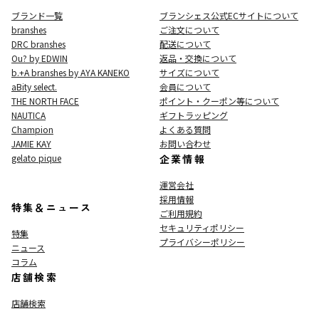
ブランド一覧
ブランシェス公式ECサイト
について
branshes
ご注文について
DRC branshes
配送について
Ou? by EDWIN
返品・交換について
b.+A branshes by AYA KANEKO
サイズについて
aBity select.
会員について
THE NORTH FACE
ポイント・クーポン等について
NAUTICA
ギフトラッピング
Champion
よくある質問
JAMIE KAY
お問い合わせ
gelato pique
企業情報
運営会社
採用情報
特集＆ニュース
ご利用規約
セキュリティポリシー
特集
プライバシーポリシー
ニュース
コラム
店舗検索
店舗検索