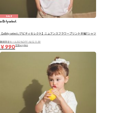
SALE
【aBity select./アビティセレクト】ニュアンスフラワープリント半袖Tシャツ
期間限定セール50％OFF~8/12 11:59
￥990
定価
￥1,980