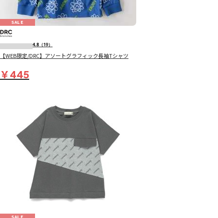
SALE
4.8
（19）
【WEB限定/DRC】アソートグラフィック長袖Tシャツ
￥445
SALE