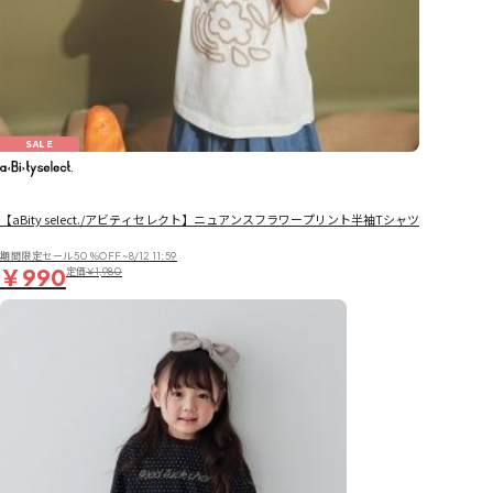
SALE
【aBity select./アビティセレクト】ニュアンスフラワープリント半袖Tシャツ
期間限定セール50％OFF~8/12 11:59
￥990
定価
￥1,980