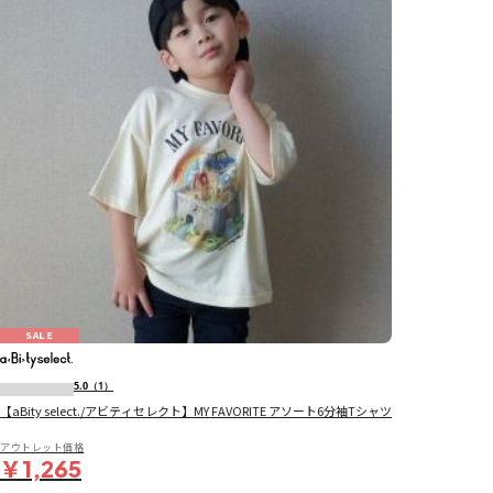
SALE
5.0
（1）
【aBity select./アビティセレクト】MY FAVORITE アソート6分袖Tシャツ
アウトレット価格
￥1,265