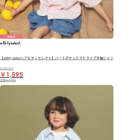
SALE
【aBity select./アビティセレクト】ハートポケットストライプ半袖シャツ
50％OFF
￥1,595
定価
￥3,190