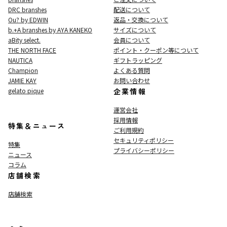
DRC branshes
配送について
Ou? by EDWIN
返品・交換について
b.+A branshes by AYA KANEKO
サイズについて
aBity select.
会員について
THE NORTH FACE
ポイント・クーポン等について
NAUTICA
ギフトラッピング
Champion
よくある質問
JAMIE KAY
お問い合わせ
gelato pique
企業情報
運営会社
採用情報
特集＆ニュース
ご利用規約
セキュリティポリシー
特集
プライバシーポリシー
ニュース
コラム
店舗検索
店舗検索