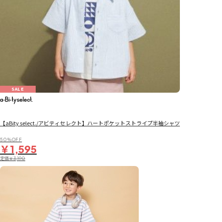
SALE
【aBity select./アビティセレクト】ハートポケットストライプ半袖シャツ
50％OFF
￥1,595
定価
￥3,190