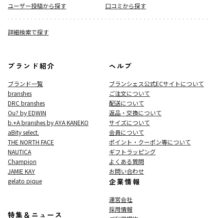
ユーザー投稿から探す
口コミから探す
詳細検索で探す
ブランド紹介
ヘルプ
ブランド一覧
ブランシェス公式ECサイト
について
branshes
ご注文について
DRC branshes
配送について
Ou? by EDWIN
返品・交換について
b.+A branshes by AYA KANEKO
サイズについて
aBity select.
会員について
THE NORTH FACE
ポイント・クーポン等について
NAUTICA
ギフトラッピング
Champion
よくある質問
JAMIE KAY
お問い合わせ
gelato pique
企業情報
運営会社
採用情報
特集＆ニュース