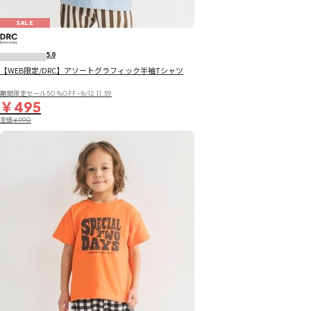
SALE
5.0
【WEB限定/DRC】アソートグラフィック半袖Tシャツ
期間限定セール50％OFF~8/12 11:59
￥495
定価
￥990