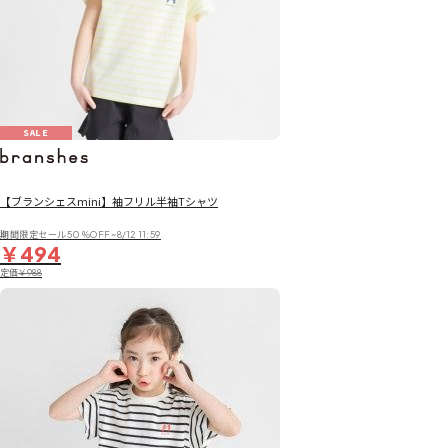
SALE
【ブランシェスmini】袖フリル半袖Tシャツ
期間限定セール50％OFF~8/12 11:59
￥494
定価
￥988