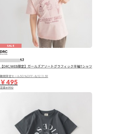
SALE
4.5
【DRC/WEB限定】ガールズアソートグラフィック半袖Tシャツ
期間限定セール50％OFF~8/12 11:59
￥495
定価
￥990