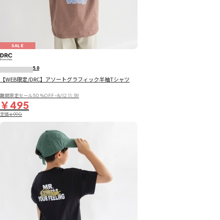
SALE
5.0
【WEB限定/DRC】アソートグラフィック半袖Tシャツ
期間限定セール50％OFF~8/12 11:59
￥495
定価
￥990