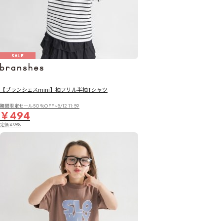
SALE
【ブランシェスmini】袖フリル半袖Tシャツ
期間限定セール50％OFF~8/12 11:59
￥494
定価
￥988