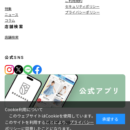
ご利用規約
セキュリティポリシー
特集
プライバシーポリシー
ニュース
コラム
店舗検索
店舗検索
公式SNS
Cookie利用について
このウェブサイトはCookieを使用しています。
承諾する
このサイトを利用することにより、
プライバシー
© 2019
BRANSHES
Co., Ltd.
ポリシー
に同意したことになります。