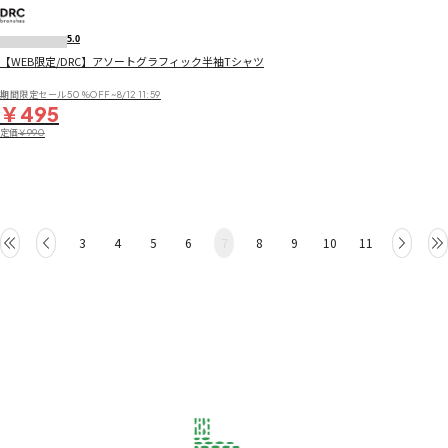
5.0
【WEB限定/DRC】アソートグラフィック半袖Tシャツ
期間限定セール50％OFF~8/12 11:59
￥495
定価
￥990
3
4
5
6
7
8
9
10
11