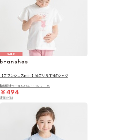
SALE
【ブランシェスmini】袖フリル半袖Tシャツ
期間限定セール50％OFF~8/12 11:59
￥494
定価
￥988