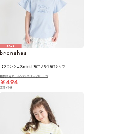
SALE
【ブランシェスmini】袖フリル半袖Tシャツ
期間限定セール50％OFF~8/12 11:59
￥494
定価
￥988