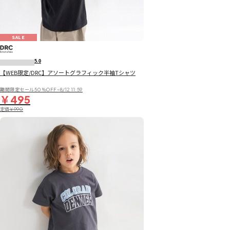
SALE
5.0
【WEB限定/DRC】アソートグラフィック半袖Tシャツ
期間限定セール50％OFF~8/12 11:59
￥495
定価
￥990