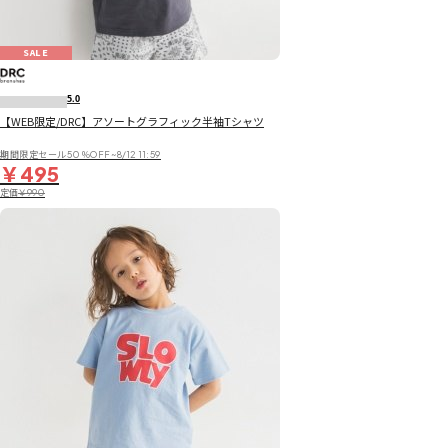
SALE
5.0
【WEB限定/DRC】アソートグラフィック半袖Tシャツ
期間限定セール50％OFF~8/12 11:59
￥495
定価
￥990