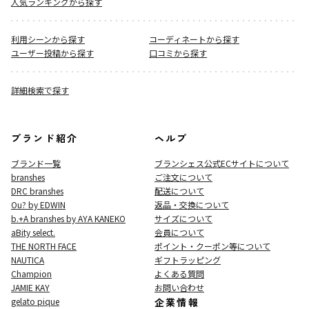
人気ランキングから探す
利用シーンから探す
コーディネートから探す
ユーザー投稿から探す
口コミから探す
詳細検索で探す
ブランド紹介
ヘルプ
ブランド一覧
ブランシェス公式ECサイト
について
branshes
ご注文について
DRC branshes
配送について
Ou? by EDWIN
返品・交換について
b.+A branshes by AYA KANEKO
サイズについて
aBity select.
会員について
THE NORTH FACE
ポイント・クーポン等について
NAUTICA
ギフトラッピング
Champion
よくある質問
JAMIE KAY
お問い合わせ
gelato pique
企業情報