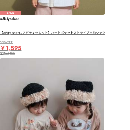
SALE
【aBity select./アビティセレクト】ハートポケットストライプ半袖シャツ
50％OFF
￥1,595
定価
￥3,190