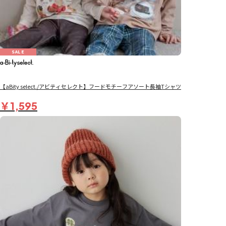
SALE
【aBity select./アビティセレクト】フードモチーフアソート長袖Tシャツ
￥1,595