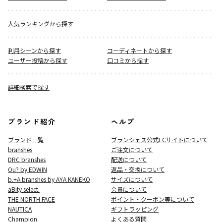
人気ランキングから探す
利用シーンから探す
コーディネートから探す
ユーザー投稿から探す
口コミから探す
詳細検索で探す
ブランド紹介
ヘルプ
ブランド一覧
ブランシェス公式ECサイト
について
branshes
ご注文について
DRC branshes
配送について
Ou? by EDWIN
返品・交換について
b.+A branshes by AYA KANEKO
サイズについて
aBity select.
会員について
THE NORTH FACE
ポイント・クーポン等について
NAUTICA
ギフトラッピング
Champion
よくある質問