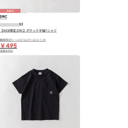
SALE
4.5
【WEB限定/DRC】ポケット半袖Tシャツ
期間限定セール50％OFF~8/12 11:59
￥495
定価
￥990