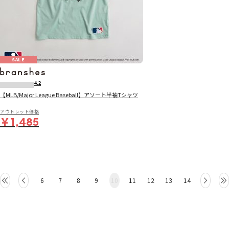
SALE
4.2
【MLB/Major League Baseball】アソート半袖Tシャツ
アウトレット価格
￥1,485
6
7
8
9
10
11
12
13
14