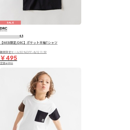
SALE
4.5
【WEB限定/DRC】ポケット半袖Tシャツ
期間限定セール50％OFF~8/12 11:59
￥495
定価
￥990