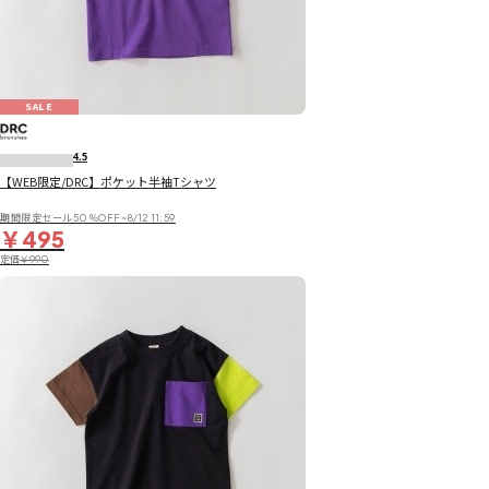
SALE
4.5
【WEB限定/DRC】ポケット半袖Tシャツ
期間限定セール50％OFF~8/12 11:59
￥495
定価
￥990