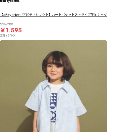
【aBity select./アビティセレクト】ハートポケットストライプ半袖シャツ
50％OFF
￥1,595
定価
￥3,190