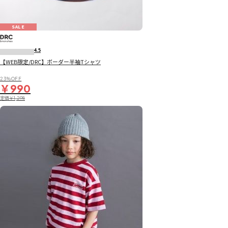
SALE
4.5
【WEB限定/DRC】ボーダー半袖Tシャツ
23％OFF
￥990
定価
￥1,298