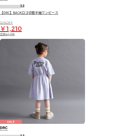
5.0
【DRC】BACKロゴ切替半袖ワンピース
32％OFF
￥1,210
定価
￥1,798
SALE
5.0