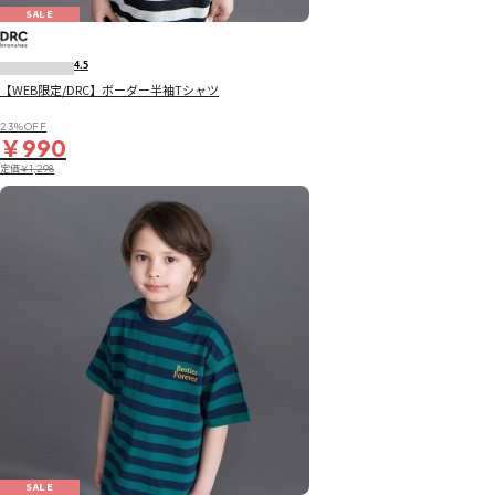
SALE
4.5
【WEB限定/DRC】ボーダー半袖Tシャツ
23％OFF
￥990
定価
￥1,298
SALE