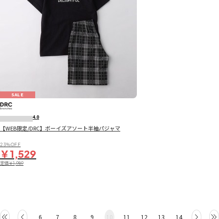
SALE
4.0
【WEB限定/DRC】ボーイズアソート半袖パジャマ
23％OFF
￥1,529
定価
￥1,989
6
7
8
9
10
11
12
13
14