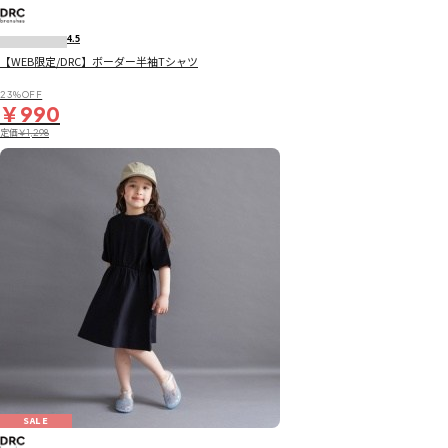
4.5
【WEB限定/DRC】ボーダー半袖Tシャツ
23％OFF
￥990
定価
￥1,298
SALE