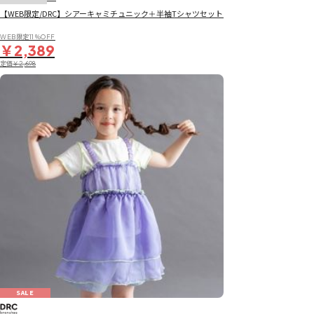
【WEB限定/DRC】シアーキャミチュニック＋半袖Tシャツセット
WEB限定11％OFF
￥2,389
定価
￥2,698
SALE