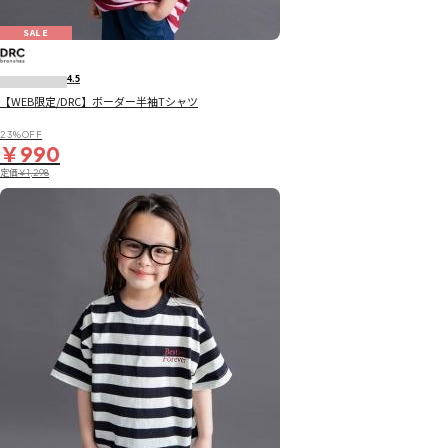
SALE
4.5
【WEB限定/DRC】ボーダー半袖Tシャツ
23％OFF
￥990
定価
￥1,298