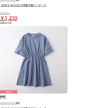
【DRC】BACKロゴ切替半袖ワンピース
32％OFF
￥1,210
定価
￥1,798
SALE
5.0