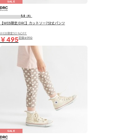
SALE
5.0
（4）
【WEB限定/DRC】カットソー7分丈パンツ
WEB限定50％OFF
￥495
定価
￥990
SALE