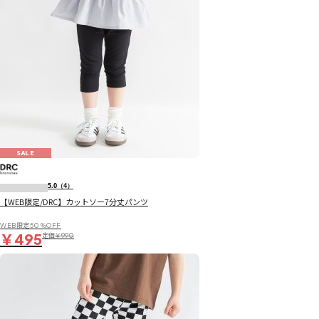
SALE
5.0
（4）
【WEB限定/DRC】カットソー7分丈パンツ
WEB限定50％OFF
￥495
定価
￥990