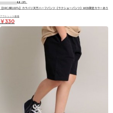
4.6
（37）
【DRC/綿100％】カラバリ天竺ハーフパンツ《ラクショーパンツ》WEB限定カラーあり
アウトレット価格
￥330