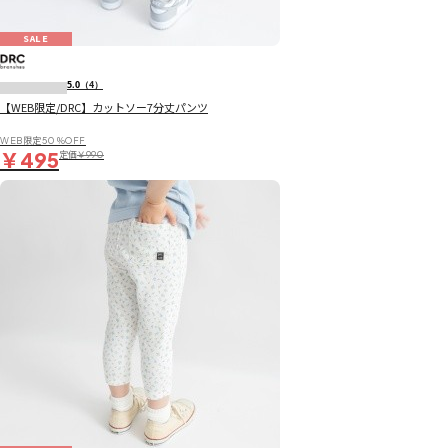
SALE
5.0
（4）
【WEB限定/DRC】カットソー7分丈パンツ
WEB限定50％OFF
￥495
定価
￥990