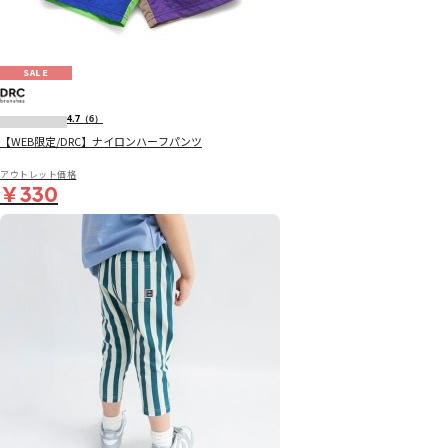
SALE
4.7
（6）
【WEB限定/DRC】ナイロンハーフパンツ
アウトレット価格
￥330