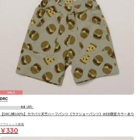
SALE
4.6
（37）
【DRC/綿100％】カラバリ天竺ハーフパンツ《ラクショーパンツ》WEB限定カラーあり
アウトレット価格
￥330