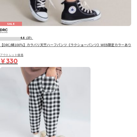
SALE
4.6
（37）
【DRC/綿100％】カラバリ天竺ハーフパンツ《ラクショーパンツ》WEB限定カラーあり
アウトレット価格
￥330