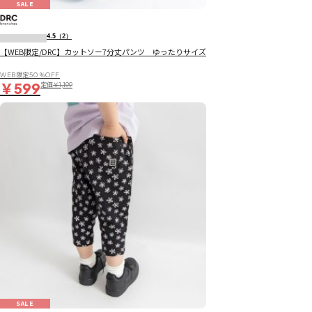
SALE
4.5
（2）
【WEB限定/DRC】カットソー7分丈パンツ ゆったりサイズ
WEB限定50％OFF
￥599
定価
￥1,199
SALE