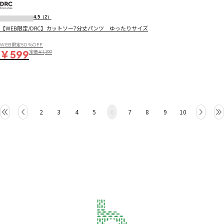
4.5
（2）
【WEB限定/DRC】カットソー7分丈パンツ ゆったりサイズ
WEB限定50％OFF
￥599
定価
￥1,199
2
3
4
5
6
7
8
9
10