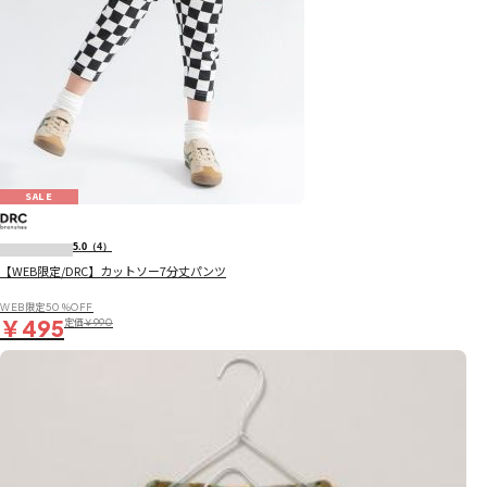
SALE
5.0
（4）
【WEB限定/DRC】カットソー7分丈パンツ
WEB限定50％OFF
￥495
定価
￥990