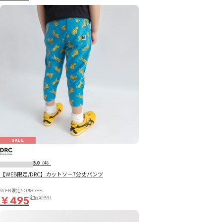
SALE
5.0
（4）
【WEB限定/DRC】カットソー7分丈パンツ
WEB限定50％OFF
￥495
定価
￥990