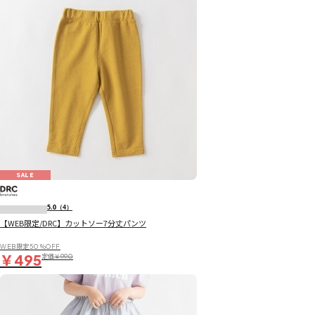
SALE
5.0
（4）
【WEB限定/DRC】カットソー7分丈パンツ
WEB限定50％OFF
￥495
定価
￥990