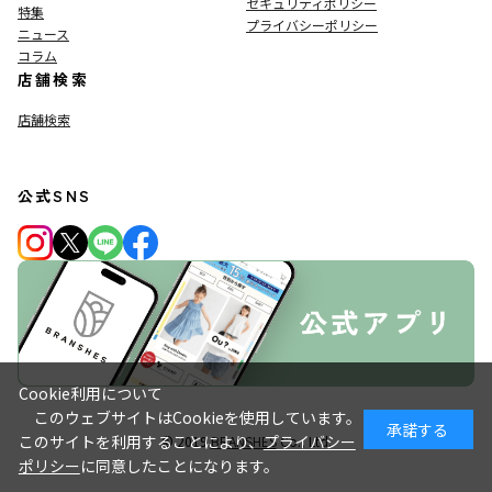
セキュリティポリシー
特集
プライバシーポリシー
ニュース
コラム
店舗検索
店舗検索
公式SNS
Cookie利用について
このウェブサイトはCookieを使用しています。
承諾する
このサイトを利用することにより、
プライバシー
© 2019
BRANSHES
Co., Ltd.
ポリシー
に同意したことになります。