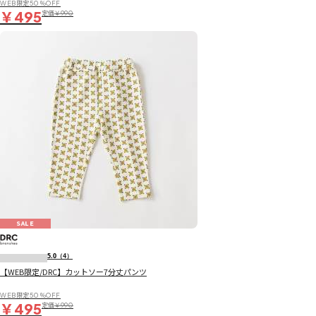
WEB限定50％OFF
￥495
定価
￥990
SALE
5.0
（4）
【WEB限定/DRC】カットソー7分丈パンツ
WEB限定50％OFF
￥495
定価
￥990