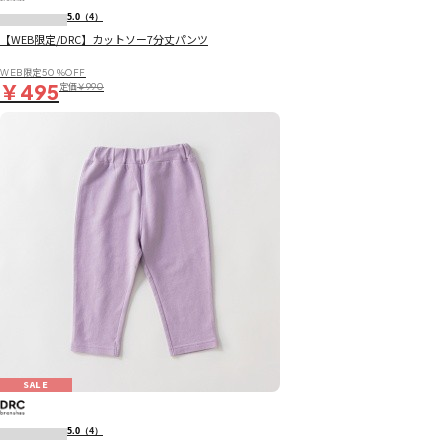
5.0
（4）
【WEB限定/DRC】カットソー7分丈パンツ
WEB限定50％OFF
￥495
定価
￥990
SALE
5.0
（4）