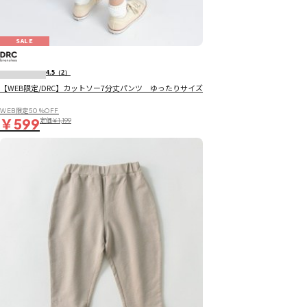
SALE
4.5
（2）
【WEB限定/DRC】カットソー7分丈パンツ ゆったりサイズ
WEB限定50％OFF
￥599
定価
￥1,199