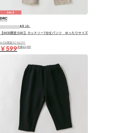
SALE
4.5
（2）
【WEB限定/DRC】カットソー7分丈パンツ ゆったりサイズ
WEB限定50％OFF
￥599
定価
￥1,199