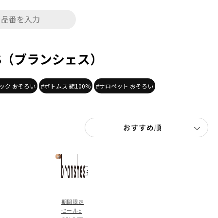
ES（ブランシェス）
ック おそろい
#ボトムス 綿100%
#サロペット おそろい
【お
そ
ろ
い】
先
期間限定
染
セール5