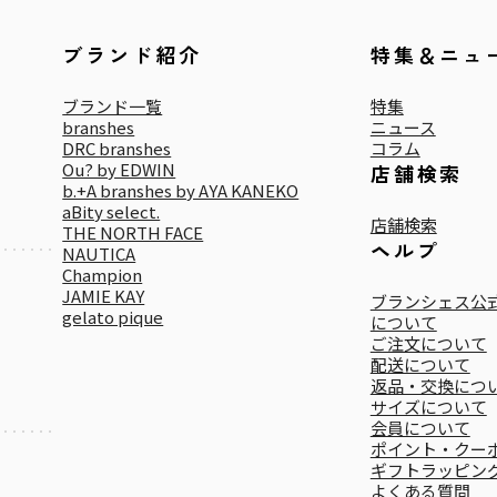
ブランド紹介
特集＆ニュ
ブランド一覧
特集
branshes
ニュース
DRC branshes
コラム
Ou? by EDWIN
店舗検索
b.+A branshes by AYA KANEKO
aBity select.
店舗検索
THE NORTH FACE
ヘルプ
NAUTICA
Champion
JAMIE KAY
ブランシェス公式
gelato pique
について
ご注文について
配送について
返品・交換につ
サイズについて
会員について
ポイント・クー
ギフトラッピン
よくある質問