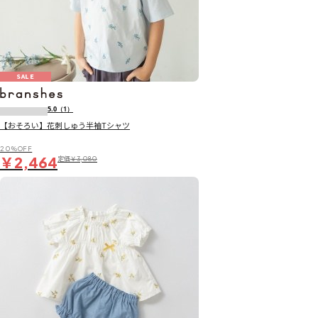
SALE
5.0
（1）
【おそろい】花刺しゅう半袖Tシャツ
20％OFF
￥2,464
定価
￥3,080