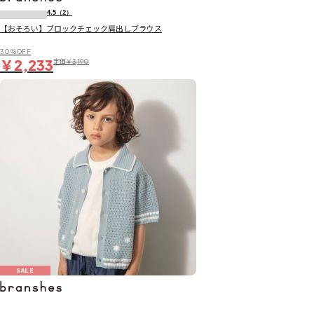
4.5
（2）
【おそろい】ブロックチェック肩出しブラウス
30％OFF
￥2,233
定価
￥3,190
SALE