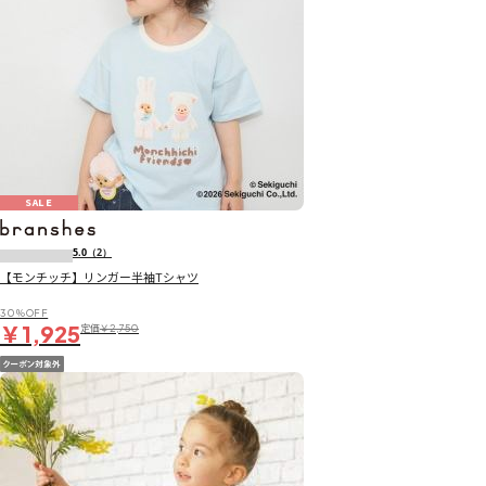
SALE
5.0
（2）
【モンチッチ】リンガー半袖Tシャツ
30％OFF
￥1,925
定価
￥2,750