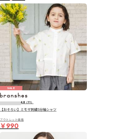
SALE
4.8
（11）
【おそろい】ミモザ刺繍5分袖シャツ
アウトレット価格
￥990