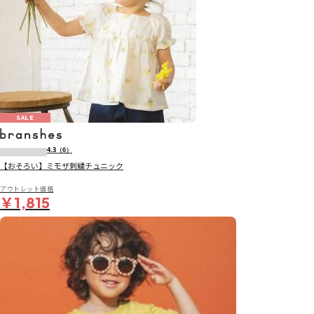
SALE
4.3
（6）
【おそろい】ミモザ刺繍チュニック
アウトレット価格
￥1,815