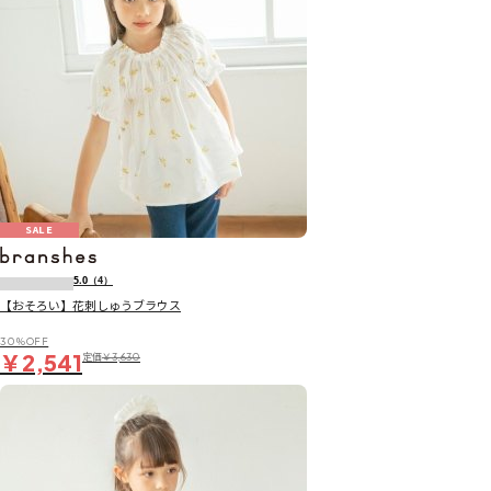
SALE
5.0
（4）
【おそろい】花刺しゅうブラウス
30％OFF
￥2,541
定価
￥3,630