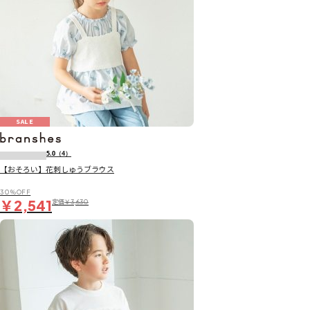
SALE
5.0
（4）
【おそろい】花刺しゅうブラウス
30％OFF
￥2,541
定価
￥3,630