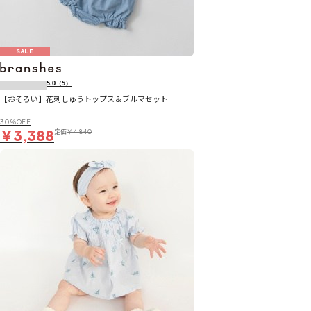
SALE
5.0
（5）
【おそろい】花刺しゅうトップス＆ブルマセット
30％OFF
￥3,388
定価
￥4,840