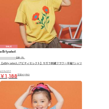
SALE
2.0
（1）
【aBity select./アビティセレクト】サガラ刺繍フラワー半袖Tシャツ
40％OFF
￥1,188
定価
￥1,980