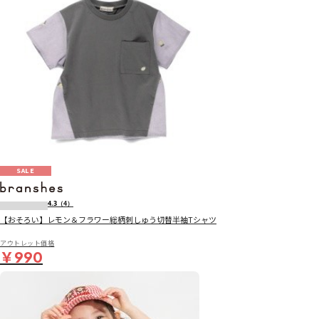
SALE
4.3
（4）
【おそろい】レモン＆フラワー総柄刺しゅう切替半袖Tシャツ
アウトレット価格
￥990