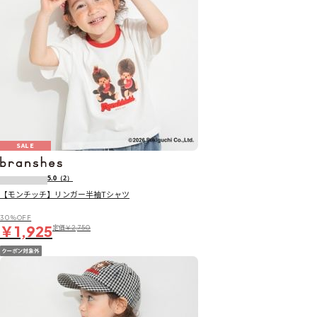
SALE
5.0
（2）
【モンチッチ】リンガー半袖Tシャツ
30％OFF
￥1,925
定価
￥2,750