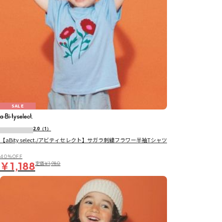
SALE
2.0
（1）
【aBity select./アビティセレクト】サガラ刺繍フラワー半袖Tシャツ
40％OFF
￥1,188
定価
￥1,980