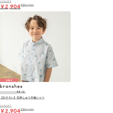
20％OFF
￥2,904
定価
￥3,630
SALE
5.0
（2）
【おそろい】花刺しゅう半袖シャツ
20％OFF
￥2,904
定価
￥3,630