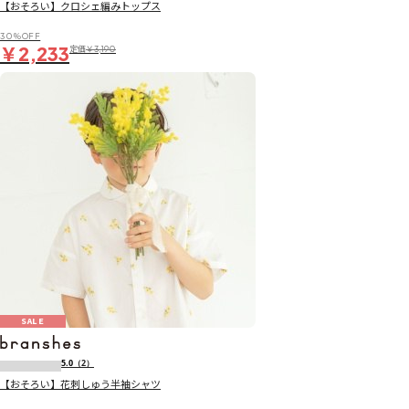
【おそろい】クロシェ編みトップス
30％OFF
￥2,233
定価
￥3,190
SALE
5.0
（2）
【おそろい】花刺しゅう半袖シャツ