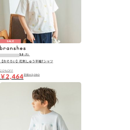
SALE
5.0
（1）
【おそろい】花刺しゅう半袖Tシャツ
20％OFF
￥2,464
定価
￥3,080