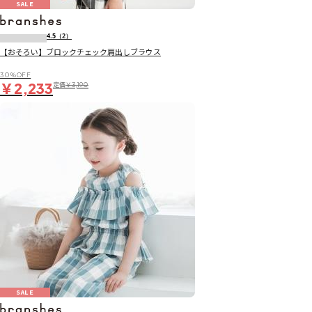
SALE
4.5
（2）
【おそろい】ブロックチェック肩出しブラウス
30％OFF
￥2,233
定価
￥3,190
SALE