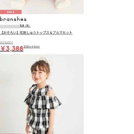
SALE
5.0
（5）
【おそろい】花刺しゅうトップス＆ブルマセット
30％OFF
￥3,388
定価
￥4,840