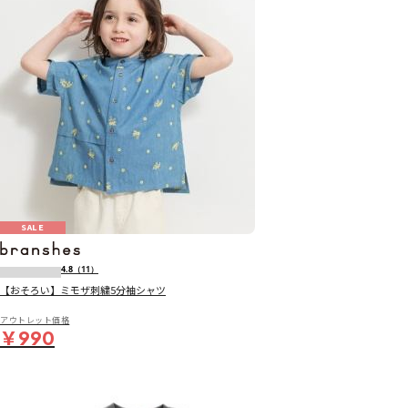
SALE
4.8
（11）
【おそろい】ミモザ刺繍5分袖シャツ
アウトレット価格
￥990