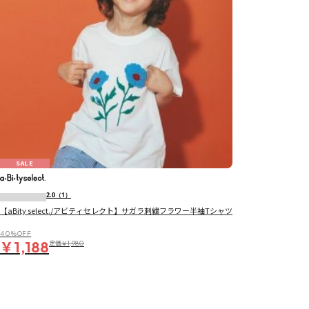
SALE
2.0
（1）
【aBity select./アビティセレクト】サガラ刺繍フラワー半袖Tシャツ
40％OFF
￥1,188
定価
￥1,980