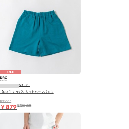
SALE
5.0
（6）
【DRC】カラバリカットハーフパンツ
19％OFF
￥879
定価
￥1,098