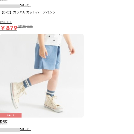
5.0
（6）
【DRC】カラバリカットハーフパンツ
19％OFF
￥879
定価
￥1,098
SALE
5.0
（6）