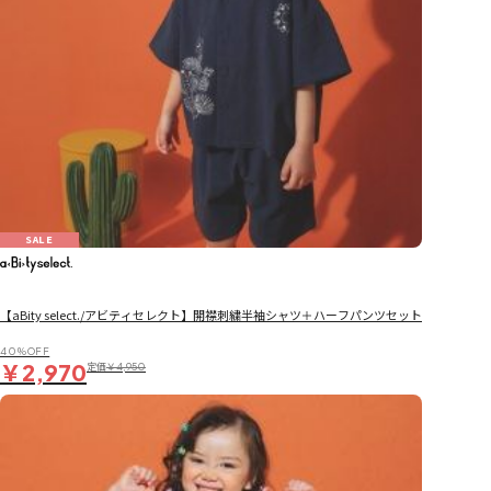
SALE
【aBity select./アビティセレクト】開襟刺繍半袖シャツ＋ハーフパンツセット
40％OFF
￥2,970
定価
￥4,950