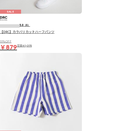
SALE
5.0
（6）
【DRC】カラバリカットハーフパンツ
19％OFF
￥879
定価
￥1,098