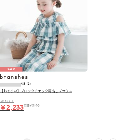
SALE
4.5
（2）
【おそろい】ブロックチェック肩出しブラウス
30％OFF
￥2,233
定価
￥3,190