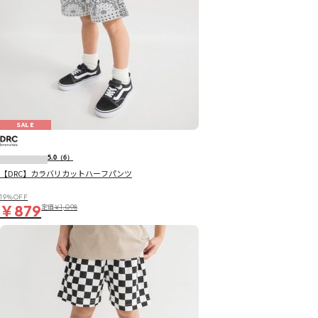
SALE
5.0
（6）
【DRC】カラバリカットハーフパンツ
19％OFF
￥879
定価
￥1,098