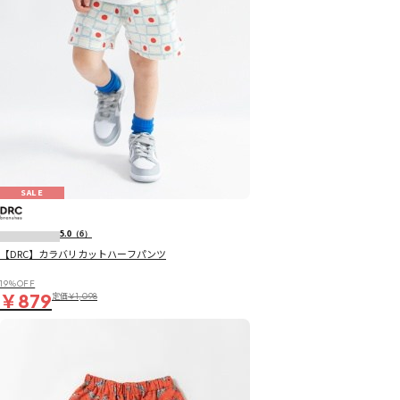
SALE
5.0
（6）
【DRC】カラバリカットハーフパンツ
19％OFF
￥879
定価
￥1,098