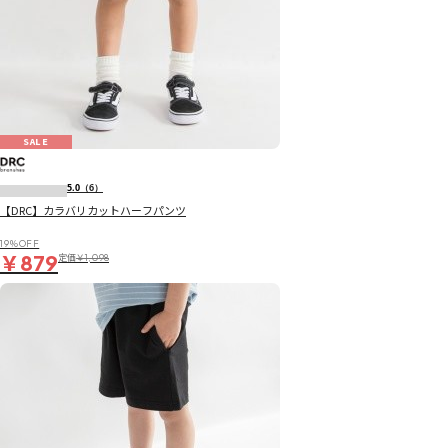
SALE
5.0
（6）
【DRC】カラバリカットハーフパンツ
19％OFF
￥879
定価
￥1,098