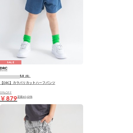
SALE
5.0
（6）
【DRC】カラバリカットハーフパンツ
19％OFF
￥879
定価
￥1,098