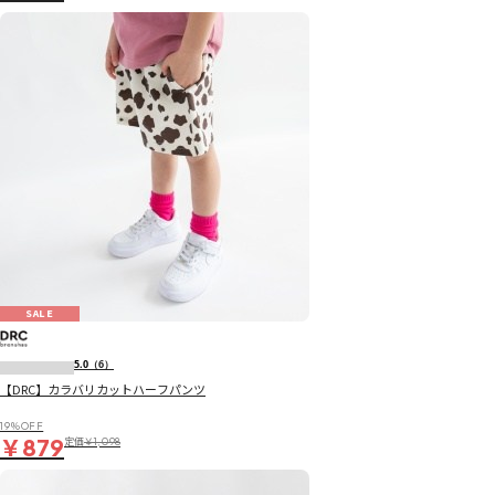
SALE
5.0
（6）
【DRC】カラバリカットハーフパンツ
19％OFF
￥879
定価
￥1,098