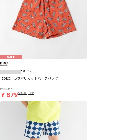
SALE
5.0
（6）
【DRC】カラバリカットハーフパンツ
19％OFF
￥879
定価
￥1,098