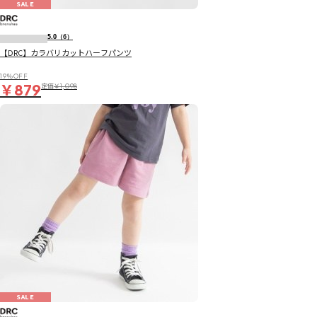
SALE
5.0
（6）
【DRC】カラバリカットハーフパンツ
19％OFF
￥879
定価
￥1,098
SALE