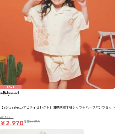
SALE
【aBity select./アビティセレクト】開襟刺繍半袖シャツ＋ハーフパンツセット
40％OFF
￥2,970
定価
￥4,950