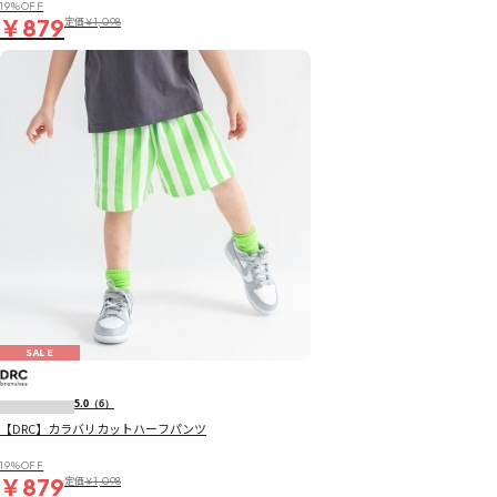
19％OFF
￥879
定価
￥1,098
SALE
5.0
（6）
【DRC】カラバリカットハーフパンツ
19％OFF
￥879
定価
￥1,098