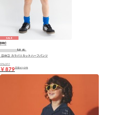
SALE
5.0
（6）
【DRC】カラバリカットハーフパンツ
19％OFF
￥879
定価
￥1,098