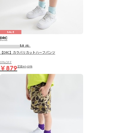
SALE
5.0
（6）
【DRC】カラバリカットハーフパンツ
19％OFF
￥879
定価
￥1,098