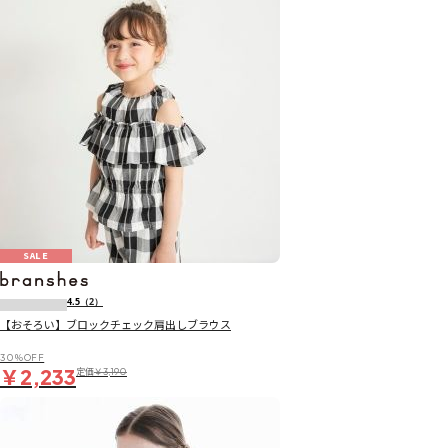
SALE
4.5
（2）
【おそろい】ブロックチェック肩出しブラウス
30％OFF
￥2,233
定価
￥3,190