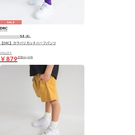
SALE
5.0
（6）
【DRC】カラバリカットハーフパンツ
19％OFF
￥879
定価
￥1,098