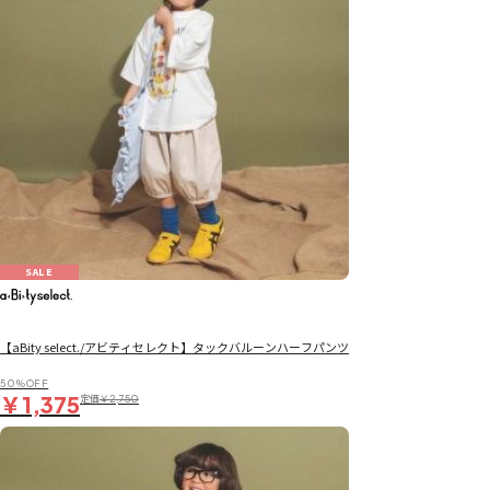
SALE
【aBity select./アビティセレクト】タックバルーンハーフパンツ
50％OFF
￥1,375
定価
￥2,750