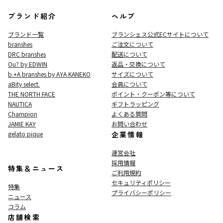
ブランド紹介
ヘルプ
ブランド一覧
ブランシェス公式ECサイト
について
branshes
ご注文について
DRC branshes
配送について
Ou? by EDWIN
返品・交換について
b.+A branshes by AYA KANEKO
サイズについて
aBity select.
会員について
THE NORTH FACE
ポイント・クーポン等について
NAUTICA
ギフトラッピング
Champion
よくある質問
JAMIE KAY
お問い合わせ
gelato pique
企業情報
運営会社
採用情報
特集＆ニュース
ご利用規約
セキュリティポリシー
特集
プライバシーポリシー
ニュース
コラム
店舗検索