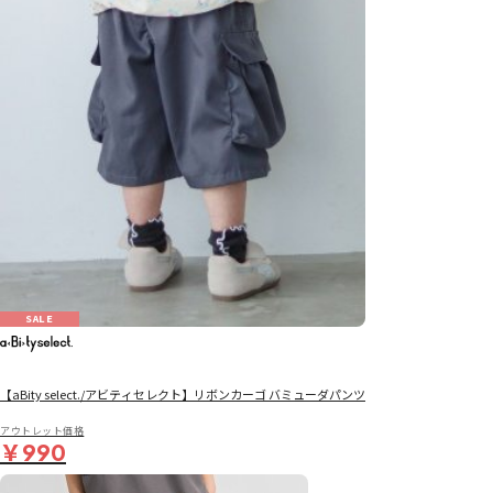
SALE
【aBity select./アビティセレクト】リボンカーゴ バミューダパンツ
アウトレット価格
￥990