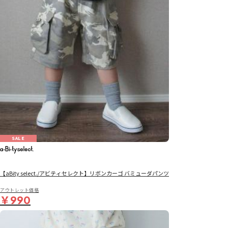
SALE
【aBity select./アビティセレクト】リボンカーゴ バミューダパンツ
アウトレット価格
￥990