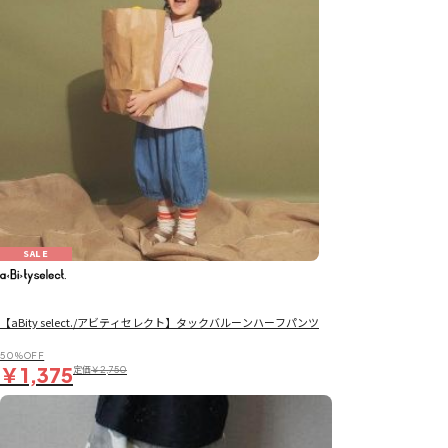
SALE
【aBity select./アビティセレクト】タックバルーンハーフパンツ
50％OFF
￥1,375
定価
￥2,750