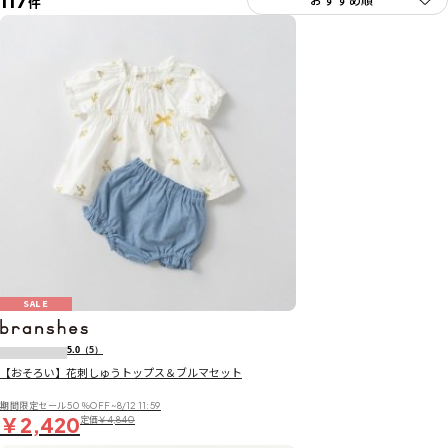
117
件
SALE
5.0
（5）
【おそろい】花刺しゅうトップス＆ブルマセット
期間限定セール50％OFF~8/12 11:59
￥2,420
定価
￥4,840