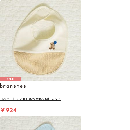
SALE
【ベビー】くま刺しゅう異素材切替スタイ
￥924