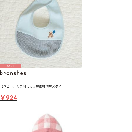
SALE
【ベビー】くま刺しゅう異素材切替スタイ
￥924