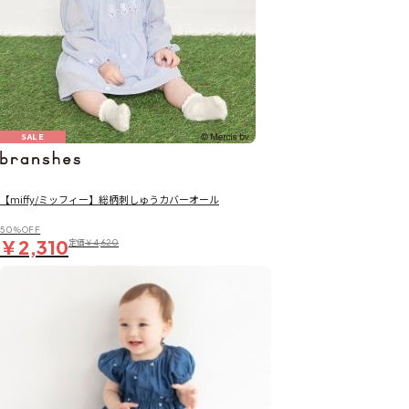
SALE
【miffy/ミッフィー】総柄刺しゅうカバーオール
50％OFF
￥2,310
定価
￥4,620