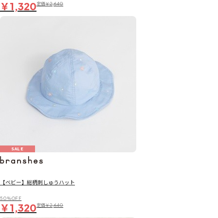
￥1,320
定価
￥2,640
SALE
【ベビー】総柄刺しゅうハット
50％OFF
￥1,320
定価
￥2,640