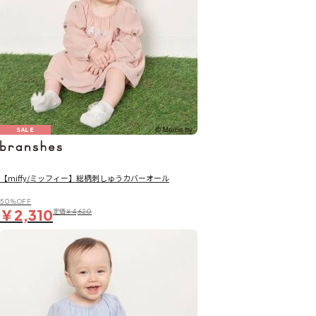
SALE
【miffy/ミッフィー】総柄刺しゅうカバーオール
50％OFF
￥2,310
定価
￥4,620