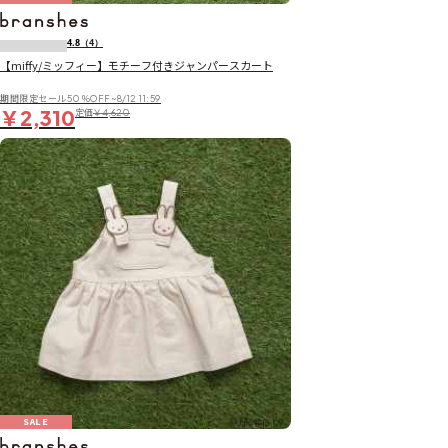
4.8
（4）
【miffy/ミッフィー】モチーフ付きジャンパースカート
期間限定セール50％OFF~8/12 11:59
￥2,310
定価
￥4,620
SALE