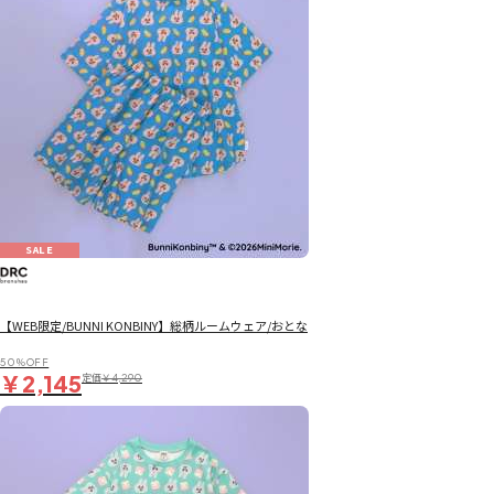
SALE
【WEB限定/BUNNI KONBINY】総柄ルームウェア/おとな
50％OFF
￥2,145
定価
￥4,290