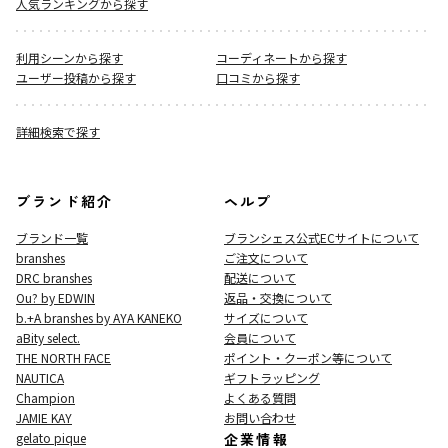
人気ランキングから探す
利用シーンから探す
コーディネートから探す
ユーザー投稿から探す
口コミから探す
詳細検索で探す
ブランド紹介
ヘルプ
ブランド一覧
ブランシェス公式ECサイト
について
branshes
ご注文について
DRC branshes
配送について
Ou? by EDWIN
返品・交換について
b.+A branshes by AYA KANEKO
サイズについて
aBity select.
会員について
THE NORTH FACE
ポイント・クーポン等について
NAUTICA
ギフトラッピング
Champion
よくある質問
JAMIE KAY
お問い合わせ
gelato pique
企業情報