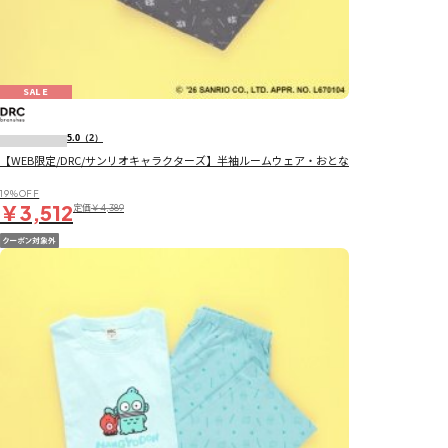
SALE
5.0
（2）
【WEB限定/DRC/サンリオキャラクターズ】半袖ルームウェア・おとな
19％OFF
￥3,512
定価
￥4,389