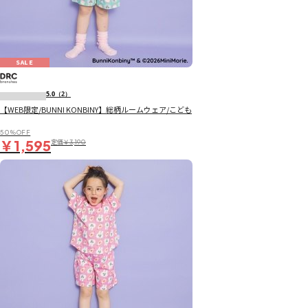
SALE
5.0
（2）
【WEB限定/BUNNI KONBINY】総柄ルームウェア/こども
50％OFF
￥1,595
定価
￥3,190