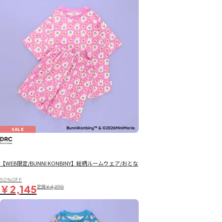
SALE
【WEB限定/BUNNI KONBINY】総柄ルームウェア/おとな
50％OFF
￥2,145
定価
￥4,290