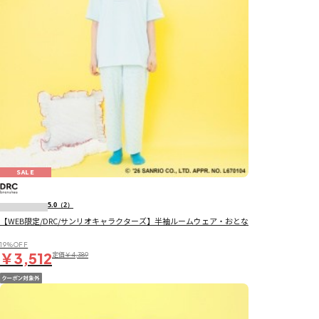
SALE
5.0
（2）
【WEB限定/DRC/サンリオキャラクターズ】半袖ルームウェア・おとな
19％OFF
￥3,512
定価
￥4,389