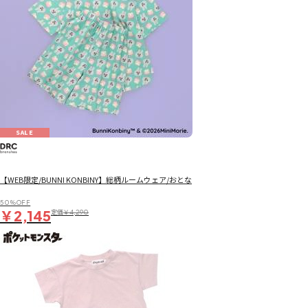
SALE
【WEB限定/BUNNI KONBINY】総柄ルームウェア/おとな
50％OFF
￥2,145
定価
￥4,290