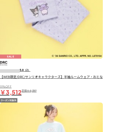
SALE
5.0
（2）
【WEB限定/DRC/サンリオキャラクターズ】半袖ルームウェア・おとな
19％OFF
￥3,512
定価
￥4,389