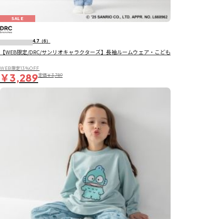
SALE
4.7
（6）
【WEB限定/DRC/サンリオキャラクターズ】長袖ルームウェア・こども
WEB限定13％OFF
￥3,289
定価
￥3,789