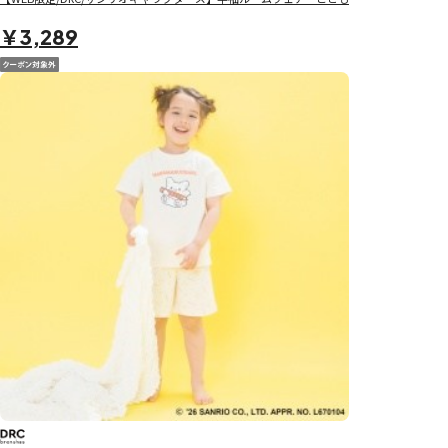
￥3,289