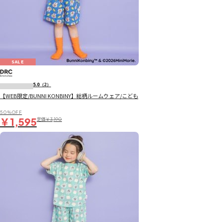
SALE
5.0
（2）
【WEB限定/BUNNI KONBINY】総柄ルームウェア/こども
50％OFF
￥1,595
定価
￥3,190