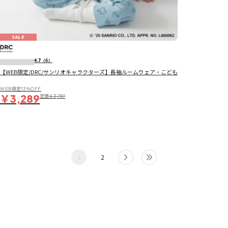
SALE
4.7
（6）
【WEB限定/DRC/サンリオキャラクターズ】長袖ルームウェア・こども
WEB限定13％OFF
￥3,289
定価
￥3,789
1
2