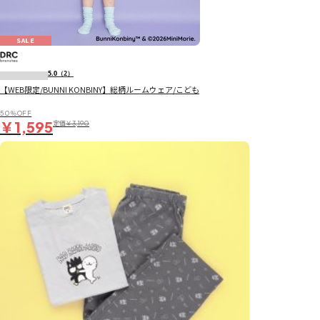
SALE
5.0
（2）
【WEB限定/BUNNI KONBINY】総柄ルームウェア/こども
50％OFF
￥1,595
定価
￥3,190