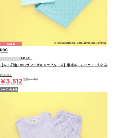
SALE
5.0
（2）
【WEB限定/DRC/サンリオキャラクターズ】半袖ルームウェア・おとな
19％OFF
￥3,512
定価
￥4,389