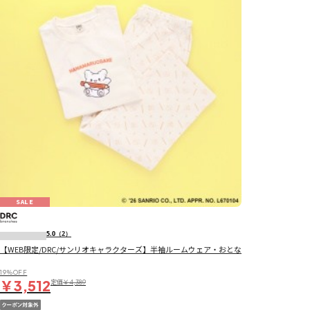
SALE
5.0
（2）
【WEB限定/DRC/サンリオキャラクターズ】半袖ルームウェア・おとな
19％OFF
￥3,512
定価
￥4,389