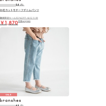
5.0
（1）
お花カットモチーフデニムパンツ
期間限定セール50％OFF~8/12 11:59
￥1,870
定価
￥3,740
SALE
4.0
（1）