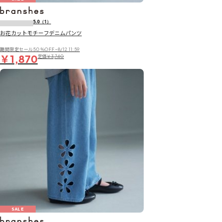
5.0
（1）
お花カットモチーフデニムパンツ
期間限定セール50％OFF~8/12 11:59
￥1,870
定価
￥3,740
SALE