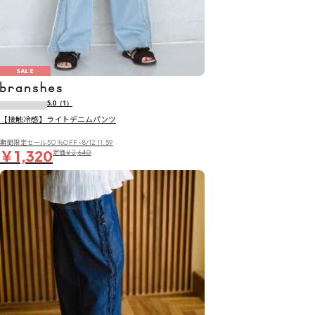
SALE
5.0
（1）
【接触冷感】ライトデニムパンツ
期間限定セール50％OFF~8/12 11:59
￥1,320
定価
￥2,640