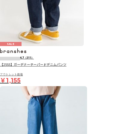
SALE
4.7
（311）
【25SS】ガーデナーテーパードデニムパンツ
アウトレット価格
￥1,155