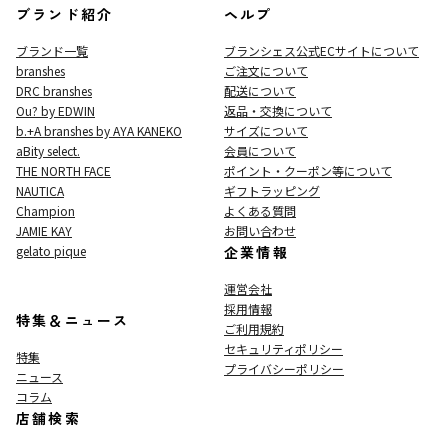
ブランド紹介
ヘルプ
ブランド一覧
ブランシェス公式ECサイト
について
branshes
ご注文について
DRC branshes
配送について
Ou? by EDWIN
返品・交換について
b.+A branshes by AYA KANEKO
サイズについて
aBity select.
会員について
THE NORTH FACE
ポイント・クーポン等について
NAUTICA
ギフトラッピング
Champion
よくある質問
JAMIE KAY
お問い合わせ
gelato pique
企業情報
運営会社
採用情報
特集＆ニュース
ご利用規約
セキュリティポリシー
特集
プライバシーポリシー
ニュース
コラム
店舗検索