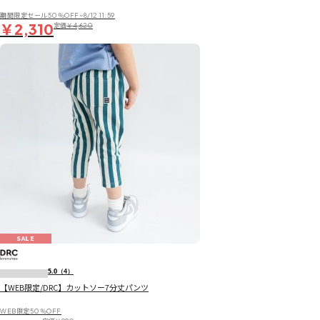
期間限定セール50％OFF~8/12 11:59
￥2,310
定価
￥4,620
SALE
5.0
（4）
【WEB限定/DRC】カットソー7分丈パンツ
WEB限定50％OFF