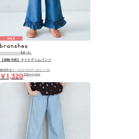
SALE
5.0
（1）
【接触冷感】ライトデニムパンツ
期間限定セール50％OFF~8/12 11:59
￥1,320
定価
￥2,640