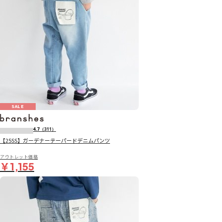
SALE
4.7
（311）
【25SS】ガーデナーテーパードデニムパンツ
アウトレット価格
￥1,155