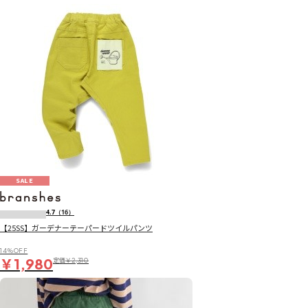
SALE
4.7
（16）
【25SS】ガーデナーテーパードツイルパンツ
14％OFF
￥1,980
定価
￥2,310