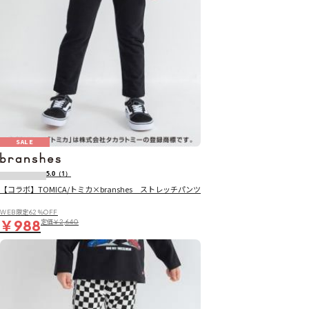
SALE
5.0
（1）
【コラボ】TOMICA/トミカ×branshes ストレッチパンツ
WEB限定62％OFF
￥988
定価
￥2,640