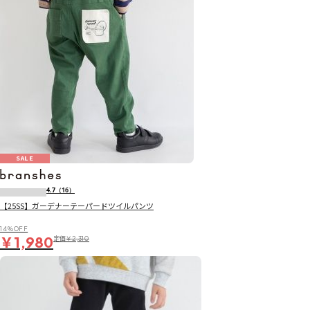
SALE
4.7
（16）
【25SS】ガーデナーテーパードツイルパンツ
14％OFF
￥1,980
定価
￥2,310