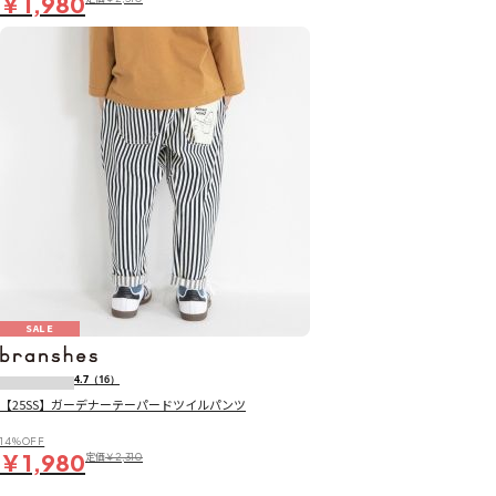
￥1,980
SALE
4.7
（16）
【25SS】ガーデナーテーパードツイルパンツ
14％OFF
￥1,980
定価
￥2,310