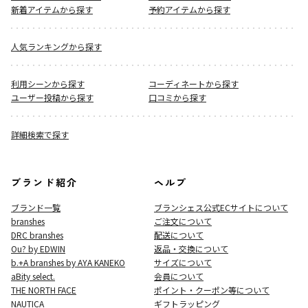
新着アイテムから探す
予約アイテムから探す
人気ランキングから探す
利用シーンから探す
コーディネートから探す
ユーザー投稿から探す
口コミから探す
詳細検索で探す
ブランド紹介
ヘルプ
ブランド一覧
ブランシェス公式ECサイト
について
branshes
ご注文について
DRC branshes
配送について
Ou? by EDWIN
返品・交換について
b.+A branshes by AYA KANEKO
サイズについて
aBity select.
会員について
THE NORTH FACE
ポイント・クーポン等について
NAUTICA
ギフトラッピング