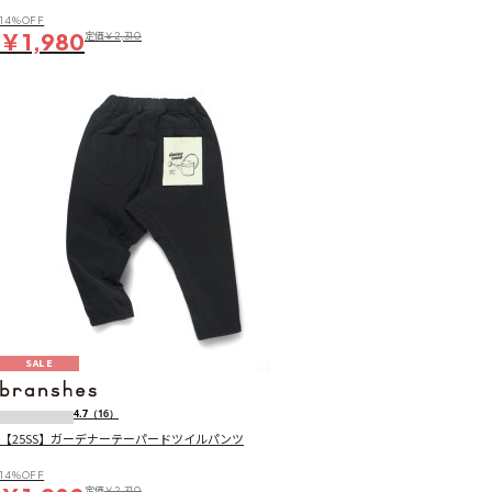
14％OFF
￥1,980
定価
￥2,310
SALE
4.7
（16）
【25SS】ガーデナーテーパードツイルパンツ
14％OFF
定価
￥2,310