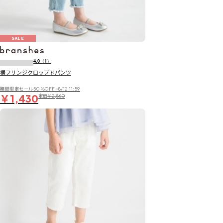
SALE
4.0
（1）
裾フリンジクロップドパンツ
期間限定セール50％OFF~8/12 11:59
￥1,430
定価
￥2,860