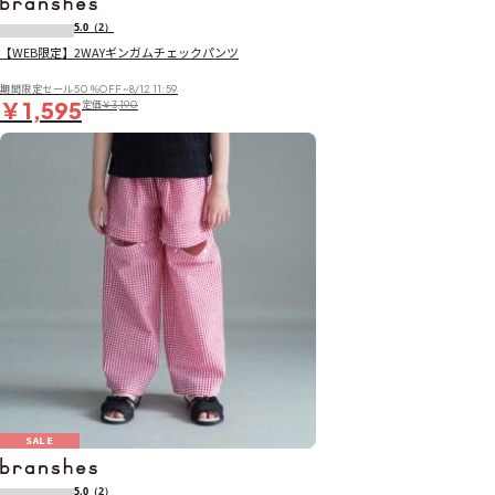
5.0
（2）
【WEB限定】2WAYギンガムチェックパンツ
期間限定セール50％OFF~8/12 11:59
￥1,595
定価
￥3,190
SALE
5.0
（2）