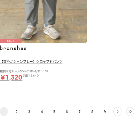
SALE
【爽やかシャンブレー】クロップドパンツ
期間限定セール50％OFF~8/12 11:59
￥1,320
定価
￥2,640
1
2
3
4
5
6
7
8
9