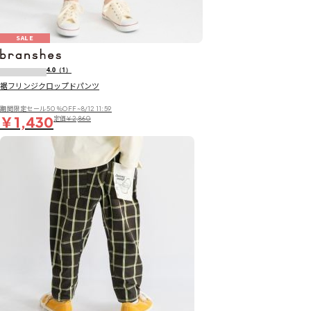
SALE
4.0
（1）
裾フリンジクロップドパンツ
期間限定セール50％OFF~8/12 11:59
￥1,430
定価
￥2,860