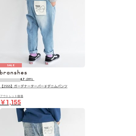
SALE
4.7
（311）
【25SS】ガーデナーテーパードデニムパンツ
アウトレット価格
￥1,155