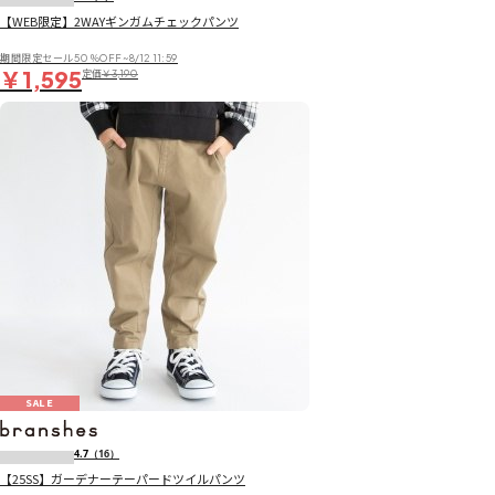
【WEB限定】2WAYギンガムチェックパンツ
期間限定セール50％OFF~8/12 11:59
￥1,595
定価
￥3,190
SALE
4.7
（16）
【25SS】ガーデナーテーパードツイルパンツ