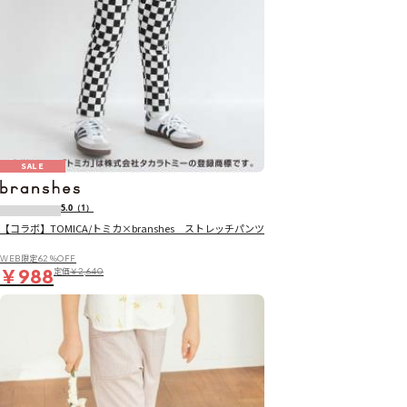
SALE
5.0
（1）
【コラボ】TOMICA/トミカ×branshes ストレッチパンツ
WEB限定62％OFF
￥988
定価
￥2,640