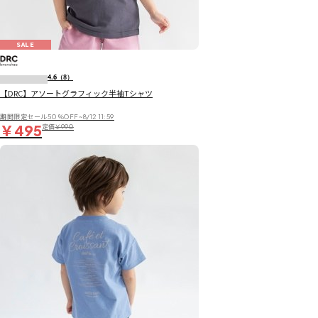
SALE
4.6
（8）
【DRC】アソートグラフィック半袖Tシャツ
期間限定セール50％OFF~8/12 11:59
￥495
定価
￥990