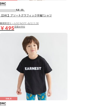
4.6
（8）
【DRC】アソートグラフィック半袖Tシャツ
期間限定セール50％OFF~8/12 11:59
￥495
定価
￥990
SALE