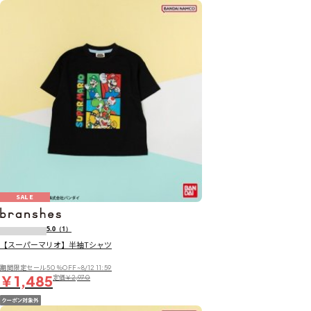
SALE
5.0
（1）
【スーパーマリオ】半袖Tシャツ
期間限定セール50％OFF~8/12 11:59
￥1,485
定価
￥2,970