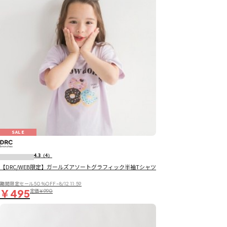
SALE
4.3
（4）
【DRC/WEB限定】ガールズアソートグラフィック半袖Tシャツ
期間限定セール50％OFF~8/12 11:59
￥495
定価
￥990