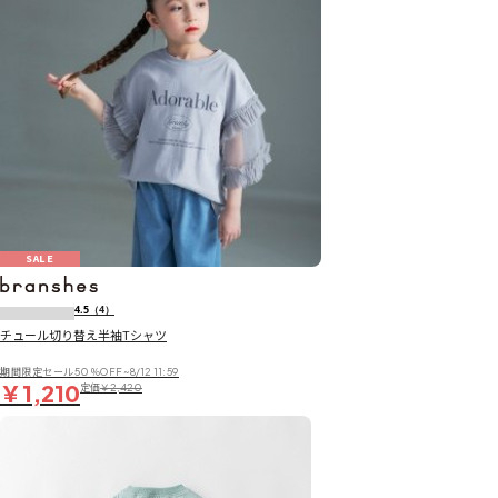
SALE
4.5
（4）
チュール切り替え半袖Tシャツ
期間限定セール50％OFF~8/12 11:59
￥1,210
定価
￥2,420