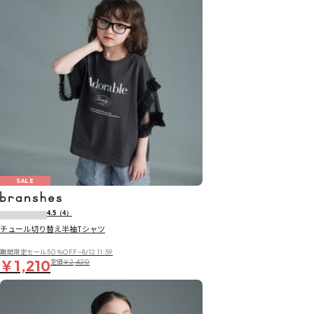
SALE
4.5
（4）
チュール切り替え半袖Tシャツ
期間限定セール50％OFF~8/12 11:59
￥1,210
定価
￥2,420