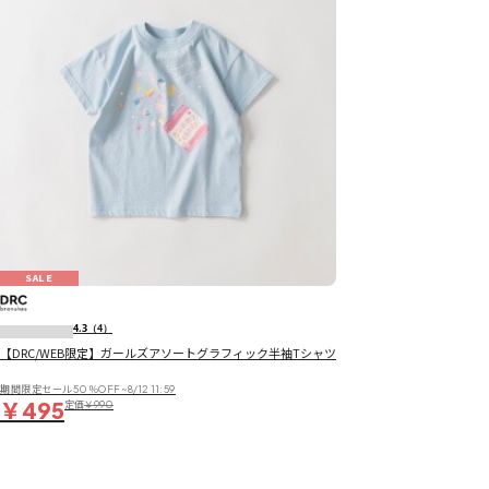
SALE
4.3
（4）
【DRC/WEB限定】ガールズアソートグラフィック半袖Tシャツ
期間限定セール50％OFF~8/12 11:59
￥495
定価
￥990