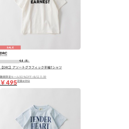
SALE
4.6
（8）
【DRC】アソートグラフィック半袖Tシャツ
期間限定セール50％OFF~8/12 11:59
￥495
定価
￥990