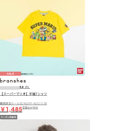
SALE
5.0
（1）
【スーパーマリオ】半袖Tシャツ
期間限定セール50％OFF~8/12 11:59
￥1,485
定価
￥2,970