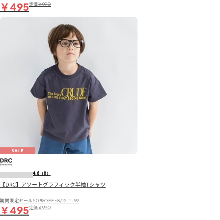
￥495
定価
￥990
SALE
4.6
（8）
【DRC】アソートグラフィック半袖Tシャツ
期間限定セール50％OFF~8/12 11:59
￥495
定価
￥990