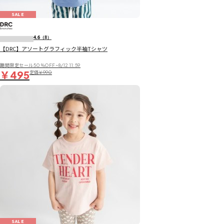
SALE
4.6
（8）
【DRC】アソートグラフィック半袖Tシャツ
期間限定セール50％OFF~8/12 11:59
￥495
定価
￥990
SALE