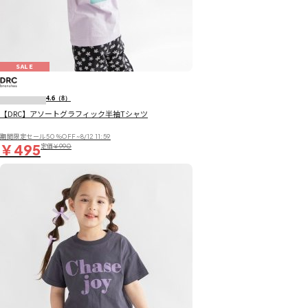
SALE
4.6
（8）
【DRC】アソートグラフィック半袖Tシャツ
期間限定セール50％OFF~8/12 11:59
￥495
定価
￥990