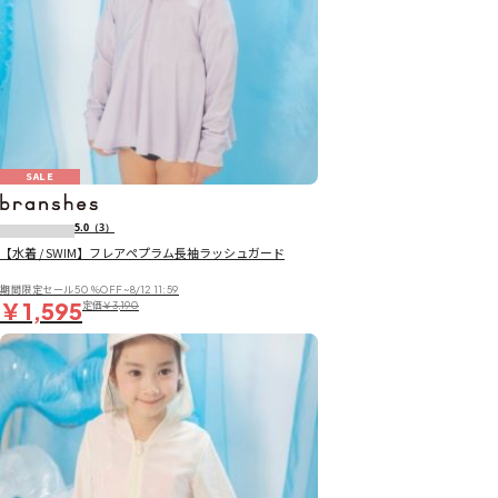
SALE
5.0
（3）
【水着 / SWIM】フレアペプラム長袖ラッシュガード
期間限定セール50％OFF~8/12 11:59
￥1,595
定価
￥3,190