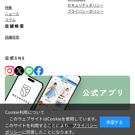
セキュリティポリシー
特集
プライバシーポリシー
ニュース
コラム
店舗検索
店舗検索
公式SNS
Cookie利用について
このウェブサイトはCookieを使用しています。
承諾する
このサイトを利用することにより、
プライバシー
© 2019
BRANSHES
Co., Ltd.
ポリシー
に同意したことになります。