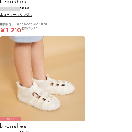
5.0
（3）
水抜きソールサンダル
期間限定セール50％OFF~8/12 11:59
￥1,210
定価
￥2,420
SALE