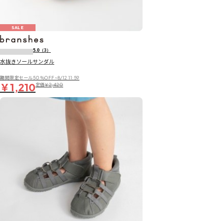
SALE
5.0
（3）
水抜きソールサンダル
期間限定セール50％OFF~8/12 11:59
￥1,210
定価
￥2,420