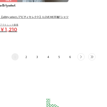
SALE
【aBity select./アビティセレクト】I LOVE ME半袖Tシャツ
アウトレット価格
￥1,210
1
2
3
4
5
6