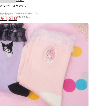
5.0
（3）
水抜きソールサンダル
期間限定セール50％OFF~8/12 11:59
￥1,210
定価
￥2,420