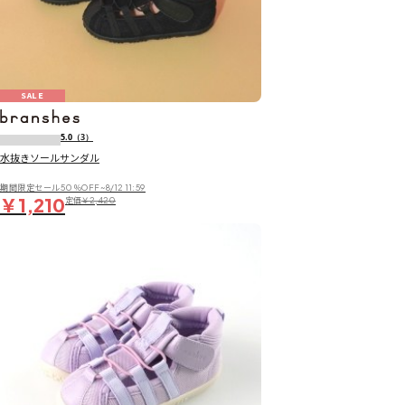
SALE
5.0
（3）
水抜きソールサンダル
期間限定セール50％OFF~8/12 11:59
￥1,210
定価
￥2,420