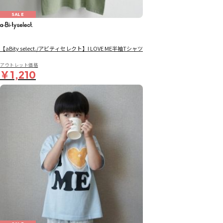
SALE
【aBity select./アビティセレクト】I LOVE ME半袖Tシャツ
アウトレット価格
￥1,210