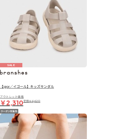
SALE
【igor／イゴール】キッズサンダル
アウトレット価格
￥2,310
定価
￥4,620