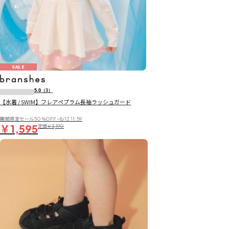
SALE
5.0
（3）
【水着 / SWIM】フレアペプラム長袖ラッシュガード
期間限定セール50％OFF~8/12 11:59
￥1,595
定価
￥3,190