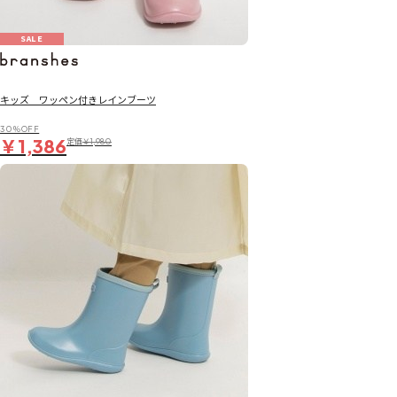
SALE
キッズ ワッペン付きレインブーツ
30％OFF
￥1,386
定価
￥1,980