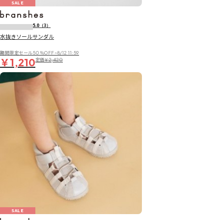
SALE
5.0
（3）
水抜きソールサンダル
期間限定セール50％OFF~8/12 11:59
￥1,210
定価
￥2,420
SALE