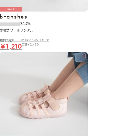
SALE
5.0
（3）
水抜きソールサンダル
期間限定セール50％OFF~8/12 11:59
￥1,210
定価
￥2,420