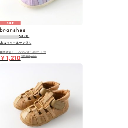
SALE
5.0
（3）
水抜きソールサンダル
期間限定セール50％OFF~8/12 11:59
￥1,210
定価
￥2,420