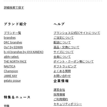
詳細検索で探す
ブランド紹介
ヘルプ
ブランド一覧
ブランシェス公式ECサイト
について
branshes
ご注文について
DRC branshes
配送について
Ou? by EDWIN
返品・交換について
b.+A branshes by AYA KANEKO
サイズについて
aBity select.
会員について
THE NORTH FACE
ポイント・クーポン等について
NAUTICA
ギフトラッピング
Champion
よくある質問
JAMIE KAY
お問い合わせ
gelato pique
企業情報
運営会社
採用情報
特集＆ニュース
ご利用規約
セキュリティポリシー
特集