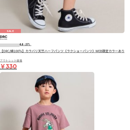
SALE
4.6
（37）
【DRC/綿100％】カラバリ天竺ハーフパンツ《ラクショーパンツ》WEB限定カラーあり
アウトレット価格
￥330