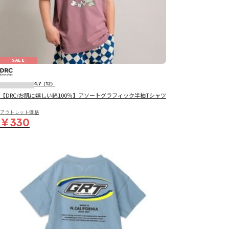
SALE
4.7
（12）
【DRC/お肌に嬉しい綿100％】アソートグラフィック半袖Tシャツ
アウトレット価格
￥330