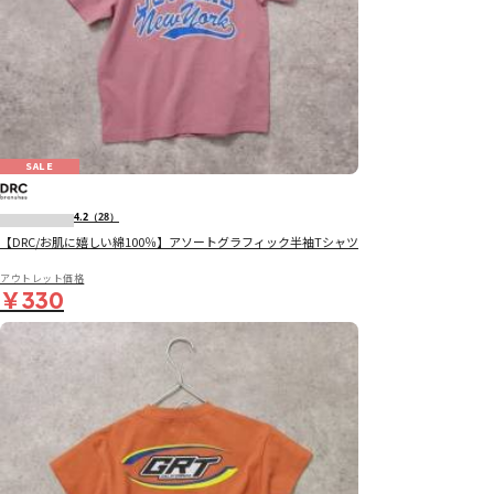
SALE
4.2
（28）
【DRC/お肌に嬉しい綿100％】アソートグラフィック半袖Tシャツ
アウトレット価格
￥330