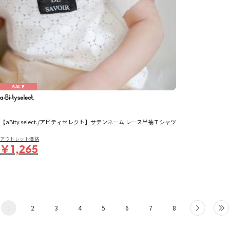
SALE
【aBity select./アビティセレクト】サテンネーム レース半袖Ｔシャツ
アウトレット価格
￥1,265
1
2
3
4
5
6
7
8