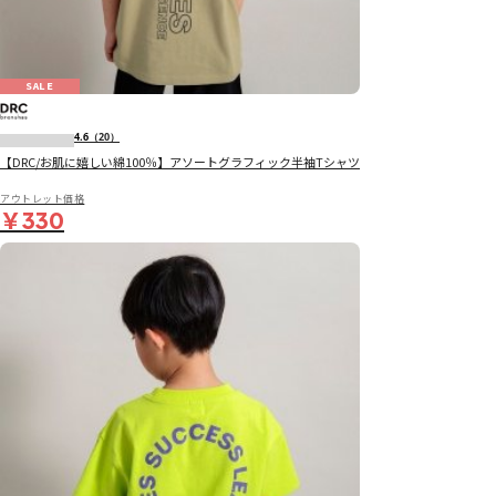
SALE
4.6
（20）
【DRC/お肌に嬉しい綿100％】アソートグラフィック半袖Tシャツ
アウトレット価格
￥330