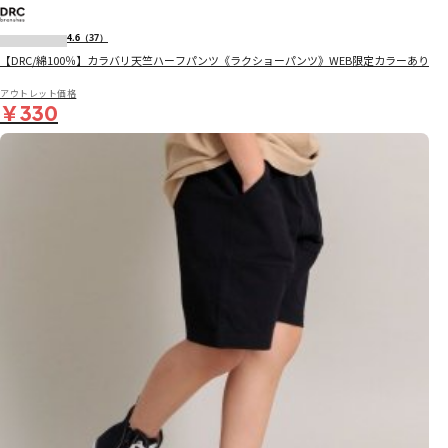
4.6
（37）
【DRC/綿100％】カラバリ天竺ハーフパンツ《ラクショーパンツ》WEB限定カラーあり
アウトレット価格
￥330