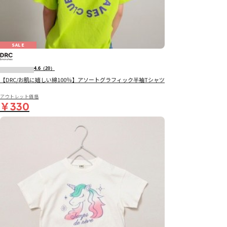
SALE
4.6
（20）
【DRC/お肌に嬉しい綿100％】アソートグラフィック半袖Tシャツ
アウトレット価格
￥330