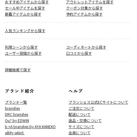
おすすめアイテムから探す
アウトレットアイテムを探す
セール中アイテムを探す
クーポン対象から探す
新着アイテムから探す
予約アイテムから探す
人気ランキングから探す
利用シーンから探す
コーディネートから探す
ユーザー投稿から探す
口コミから探す
詳細検索で探す
ブランド紹介
ヘルプ
ブランド一覧
ブランシェス公式ECサイト
について
branshes
ご注文について
DRC branshes
配送について
Ou? by EDWIN
返品・交換について
b.+A branshes by AYA KANEKO
サイズについて
aBity select.
会員について