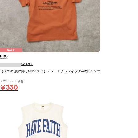
SALE
4.2
（28）
【DRC/お肌に嬉しい綿100％】アソートグラフィック半袖Tシャツ
アウトレット価格
￥330