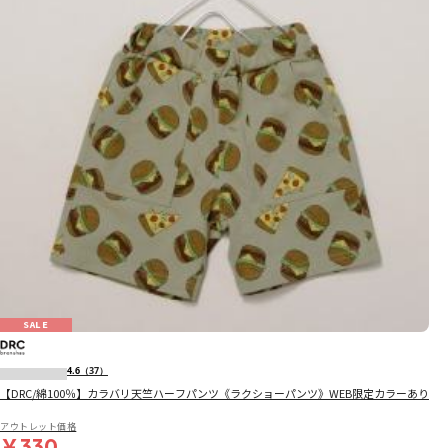
SALE
4.6
（37）
【DRC/綿100％】カラバリ天竺ハーフパンツ《ラクショーパンツ》WEB限定カラーあり
アウトレット価格
￥330