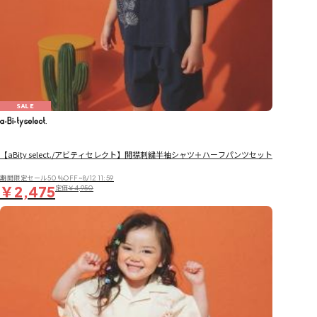
SALE
【aBity select./アビティセレクト】開襟刺繍半袖シャツ＋ハーフパンツセット
期間限定セール50％OFF~8/12 11:59
￥2,475
定価
￥4,950