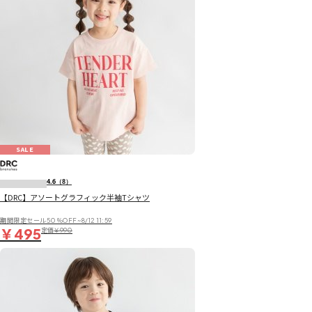
SALE
4.6
（8）
【DRC】アソートグラフィック半袖Tシャツ
期間限定セール50％OFF~8/12 11:59
￥495
定価
￥990