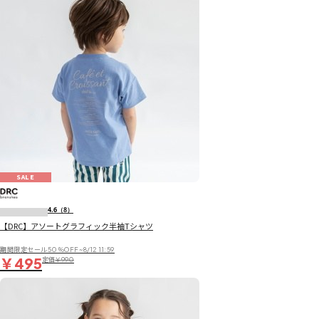
SALE
4.6
（8）
【DRC】アソートグラフィック半袖Tシャツ
期間限定セール50％OFF~8/12 11:59
￥495
定価
￥990