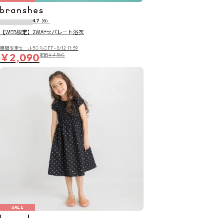
4.7
（6）
【WEB限定】2WAYセパレート浴衣
期間限定セール50％OFF~8/12 11:59
￥2,090
定価
￥4,180
SALE