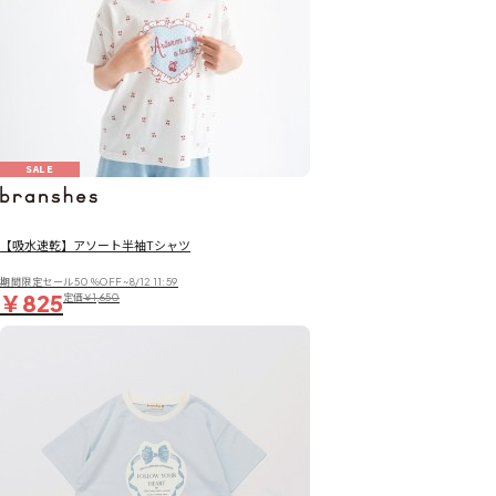
SALE
【吸水速乾】アソート半袖Tシャツ
期間限定セール50％OFF~8/12 11:59
￥825
定価
￥1,650