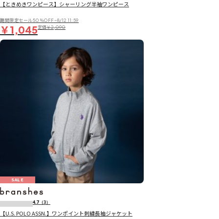
【ときめきワンピース】シャーリング半袖ワンピース
期間限定セール50％OFF~8/12 11:59
￥1,045
定価
￥2,090
SALE
4.7
（3）
【U.S. POLO ASSN.】ワンポイント刺繍長袖ジャケット