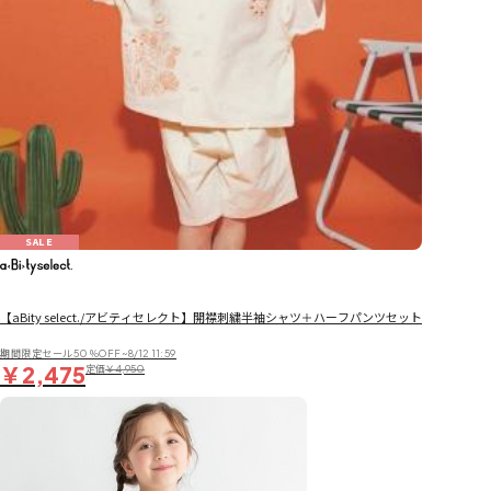
SALE
【aBity select./アビティセレクト】開襟刺繍半袖シャツ＋ハーフパンツセット
期間限定セール50％OFF~8/12 11:59
￥2,475
定価
￥4,950