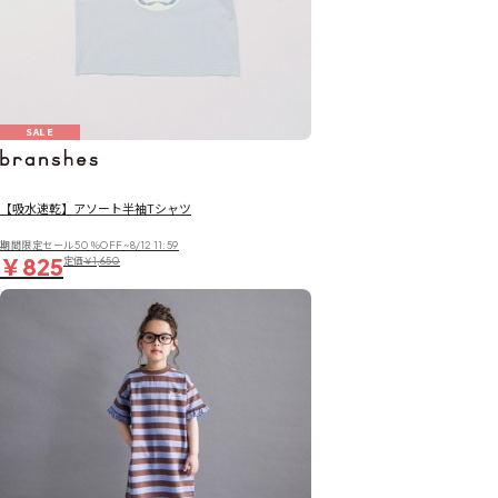
SALE
【吸水速乾】アソート半袖Tシャツ
期間限定セール50％OFF~8/12 11:59
￥825
定価
￥1,650