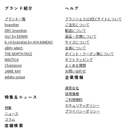
ブランド紹介
ヘルプ
ブランド一覧
ブランシェス公式ECサイト
について
branshes
ご注文について
DRC branshes
配送について
Ou? by EDWIN
返品・交換について
b.+A branshes by AYA KANEKO
サイズについて
aBity select.
会員について
THE NORTH FACE
ポイント・クーポン等について
NAUTICA
ギフトラッピング
Champion
よくある質問
JAMIE KAY
お問い合わせ
gelato pique
企業情報
運営会社
採用情報
特集＆ニュース
ご利用規約
セキュリティポリシー
特集
プライバシーポリシー
ニュース
コラム
店舗検索