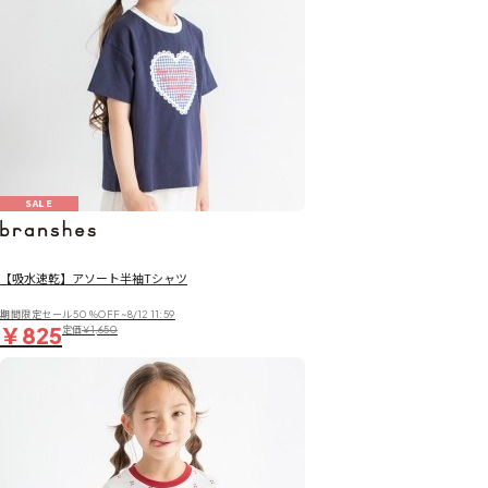
SALE
【吸水速乾】アソート半袖Tシャツ
期間限定セール50％OFF~8/12 11:59
￥825
定価
￥1,650