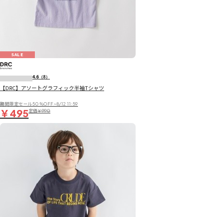
SALE
4.6
（8）
【DRC】アソートグラフィック半袖Tシャツ
期間限定セール50％OFF~8/12 11:59
￥495
定価
￥990