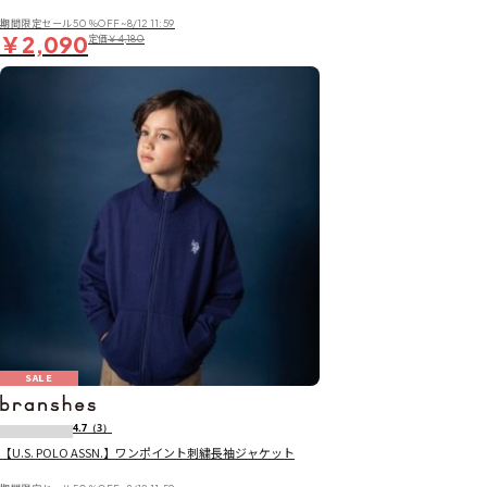
期間限定セール50％OFF~8/12 11:59
￥2,090
定価
￥4,180
SALE
4.7
（3）
【U.S. POLO ASSN.】ワンポイント刺繍長袖ジャケット