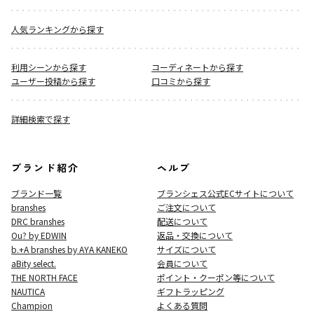
人気ランキングから探す
利用シーンから探す
コーディネートから探す
ユーザー投稿から探す
口コミから探す
詳細検索で探す
ブランド紹介
ヘルプ
ブランド一覧
ブランシェス公式ECサイト
について
branshes
ご注文について
DRC branshes
配送について
Ou? by EDWIN
返品・交換について
b.+A branshes by AYA KANEKO
サイズについて
aBity select.
会員について
THE NORTH FACE
ポイント・クーポン等について
NAUTICA
ギフトラッピング
Champion
よくある質問